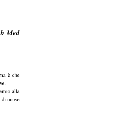
ub Med
ima è che
ve
.
emio alla
a di nuove