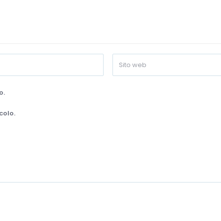
o.
colo.