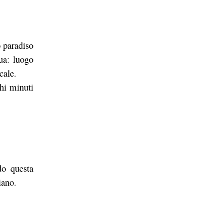
o paradiso
qua: luogo
cale.
chi minuti
do questa
iano.