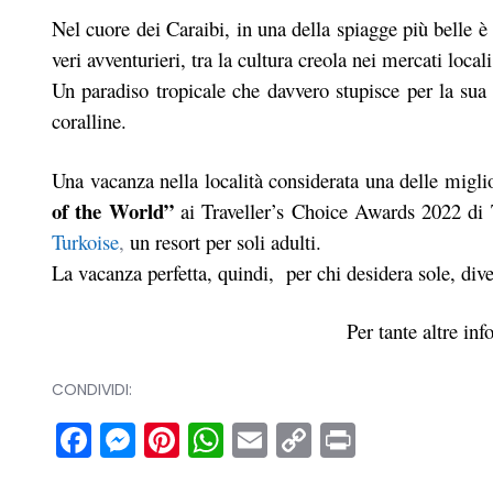
Nel cuore dei Caraibi, in una della spiagge più belle è 
veri avventurieri, tra la cultura creola nei mercati loca
Un paradiso tropicale che davvero stupisce per la sua n
coralline.
Una vacanza nella località considerata una delle miglio
of the World”
ai Traveller’s Choice Awards 2022 di
Turkoise
,
un resort per soli adulti.
La vacanza perfetta, quindi, per chi desidera sole, div
Per tante altre inf
CONDIVIDI:
Facebook
Messenger
Pinterest
WhatsApp
Email
Copy
Print
Link