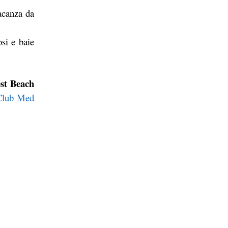
vacanza da
osi e baie
st Beach
Club Med