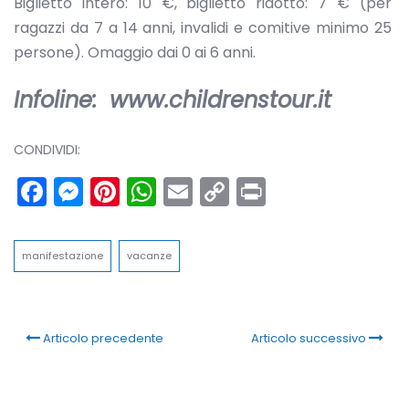
Biglietto intero: 10 €, biglietto ridotto: 7 € (per
ragazzi da 7 a 14 anni, invalidi e comitive minimo 25
persone). Omaggio dai 0 ai 6 anni.
Infoline: www.childrenstour.it
CONDIVIDI:
Facebook
Messenger
Pinterest
WhatsApp
Email
Copy
Print
Link
manifestazione
vacanze
Articolo precedente
Articolo successivo