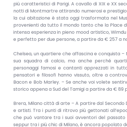
più caratteristici di Parigi. A cavallo di XIX e XX s
notti di Montmartre attirando numerosi e prestigiosi 
la cui abitazione è stata oggi trasformata nel Mu
provenienti da tutto il mondo tanto che la Place d
intensa esperienza in pieno mood artistico, Wimd
e perfetto per due persone, a partire da € 257 a n
Chelsea, un quartiere che affascina e conquista – N
sua squadra di calcio, ma anche perché quartie
personaggi famosi e cantanti apprezzati in tut
pensatori e filosofi hanno vissuto, oltre a contr
Bacon e Bob Marley. – Se anche voi volete sentirv
storico appena a Sud del Tamigi a partire da € 89 
Brera, Milano città di arte – A partire dal Secondo 
e artisti. Tra i punti di ritrovo più gettonati all’ep
che può vantare tra i suoi avventori del passato 
seppur tra i più chic di Milano, è ancora popolato d