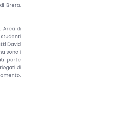
di Brera,
. Area di
 studenti
tti David
na sono i
ati parte
iegati di
rtamento,