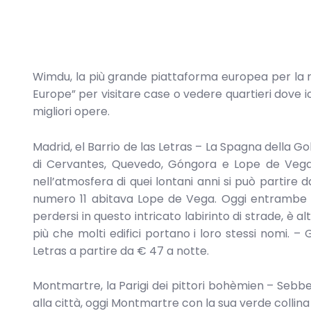
Wimdu, la più grande piattaforma europea per la ri
Europe” per visitare case o vedere quartieri dove 
migliori opere.
Madrid, el Barrio de las Letras – La Spagna della G
di Cervantes, Quevedo, Góngora e Lope de Vega e
nell’atmosfera di quei lontani anni si può partire
numero 11 abitava Lope de Vega. Oggi entrambe l
perdersi in questo intricato labirinto di strade, è 
più che molti edifici portano i loro stessi nomi. –
Letras a partire da € 47 a notte.
Montmartre, la Parigi dei pittori bohèmien – Sebbe
alla città, oggi Montmartre con la sua verde collina 