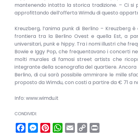
mantenendo intatta la storica tradizione. – Ci s
approfittando dell’offerta Wimdu di questo apparta
Kreuzberg, l’anima punk di Berlino – Kreuzberg è c
frontiera tra la Berlino Ovest e quella Est, a pa
universitari, punk e hippy. Tra i nomi illustri che f
Bowie e Iggy Pop, che frequentavano i concerti nel
molti murales di famosi street artists che ricop
integrante della scenografia del quartiere. Ancora o
Berlino, di cui sarà possibile ammirare le mille 
proposto da Wimdu, con costi a partire da € 71 a n
Info: www.wimdu.it
CONDIVIDI:
Facebook
Messenger
Pinterest
WhatsApp
Email
Copy
Print
Link