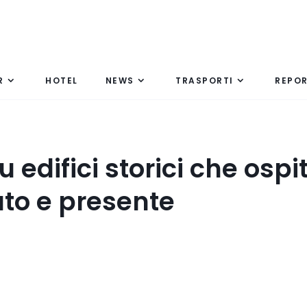
R
HOTEL
NEWS
TRASPORTI
REPO
 edifici storici che osp
ato e presente