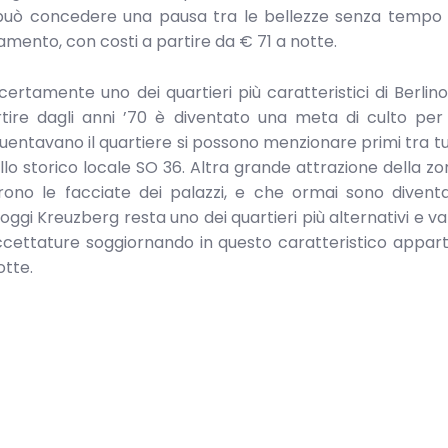
i può concedere una pausa tra le bellezze senza tempo 
mento, con costi a partire da € 71 a notte.
ertamente uno dei quartieri più caratteristici di Berlino
rtire dagli anni ’70 è diventato una meta di culto per
requentavano il quartiere si possono menzionare primi tra tu
lo storico locale SO 36. Altra grande attrazione della zo
rono le facciate dei palazzi, e che ormai sono divent
ggi Kreuzberg resta uno dei quartieri più alternativi e var
sfaccettature soggiornando in questo caratteristico appa
otte.