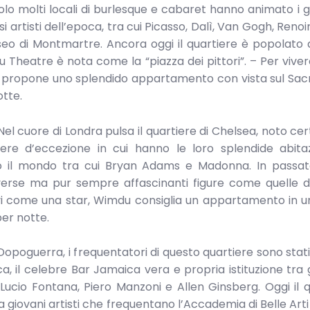
ecolo molti locali di burlesque e cabaret hanno animato i gi
artisti dell’epoca, tra cui Picasso, Dalì, Van Gogh, Renoir 
seo di Montmartre. Ancora oggi il quartiere è popolato d
u Theatre è nota come la “piazza dei pittori”. – Per vive
u propone uno splendido appartamento con vista sul Sa
otte.
el cuore di Londra pulsa il quartiere di Chelsea, noto cer
re d’eccezione in cui hanno le loro splendide abitazi
to il mondo tra cui Bryan Adams e Madonna. In passat
overse ma pur sempre affascinanti figure come quelle d
i come una star, Wimdu consiglia un appartamento in un
per notte.
Dopoguerra, i frequentatori di questo quartiere sono stati 
oca, il celebre Bar Jamaica vera e propria istituzione tra gl
Lucio Fontana, Piero Manzoni e Allen Ginsberg. Oggi il q
a giovani artisti che frequentano l’Accademia di Belle Arti 