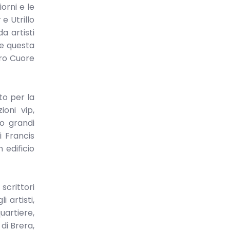
orni e le
e Utrillo
a artisti
re questa
cro Cuore
to per la
oni vip,
o grandi
i Francis
 edificio
scrittori
i artisti,
uartiere,
di Brera,