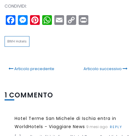
CONDIVIDI:
Facebook
Messenger
Pinterest
WhatsApp
Email
Copy
Print
Link
BWH Hotels
Articolo precedente
Articolo successivo
1 COMMENTO
Hotel Terme San Michele di Ischia entra in
WorldHotels - Viaggiare News
9 mesi ago
REPLY