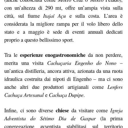
con un’altezza di 290 mt, offre un’ampia vista sulla
città, sul fiume
Itajaí Açu
e sulla costa. L’area è
considerata la migliore rampa per il volo libero dello
stato e a maggio è sede di eventi annuali dedicati
proprio a questo bellissimo sport.
esperienze
enogastronomiche
Tra le
da non perdere,
merita una visita
Cachaçaria Engenho do Nono –
un’antica distilleria, ancora attiva, azionata da una ruota
idraulica costruita dai nipoti di Engenho – ma ci sono
anche altri due produttori artigianali come
Lenfers
Cachaça Artesanal
e
Cachaça Dupipe
.
chiese
Infine, ci sono diverse
da visitare come
Igreja
Adventista do Sétimo Dia de Gaspar
(la prima
congregazione avventista stabilitasi sul territorio