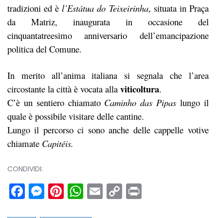
tradizioni ed è
l’Estátua do Teixeirinha
, situata in Praça
da Matriz, inaugurata in occasione del
cinquantatreesimo anniversario dell’emancipazione
politica del Comune.
In merito all’anima italiana si segnala che l’area
viticoltura
circostante la città è vocata alla
.
C’è un sentiero chiamato
Caminho das Pipas
lungo il
quale è possibile visitare delle cantine.
Lungo il percorso ci sono anche delle cappelle votive
chiamate
Capitéis.
CONDIVIDI:
Facebook
Messenger
Pinterest
WhatsApp
Email
Copy
Print
Link