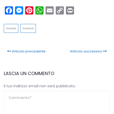
Facebook
Messenger
Pinterest
WhatsApp
Email
Copy
Print
Link
museo
musica
Articolo precedente
Articolo successivo
LASCIA UN COMMENTO
Il tuo indirizzo email non sarà pubblicato.