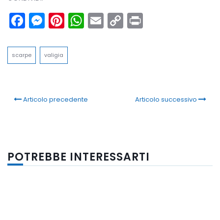
Facebook
Messenger
Pinterest
WhatsApp
Email
Copy
Print
Link
scarpe
valigia
Articolo precedente
Articolo successivo
POTREBBE INTERESSARTI