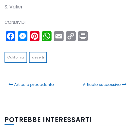
S. Valier
CONDIVIDI:
Facebook
Messenger
Pinterest
WhatsApp
Email
Copy
Print
Link
California
deserti
Articolo precedente
Articolo successivo
POTREBBE INTERESSARTI