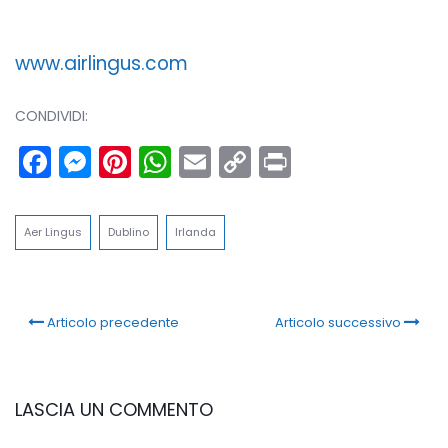
www.airlingus.com
CONDIVIDI:
Facebook
Messenger
Pinterest
WhatsApp
Email
Copy
Print
Link
Aer Lingus
Dublino
Irlanda
Articolo precedente
Articolo successivo
LASCIA UN COMMENTO