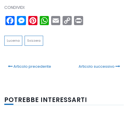
CONDIVIDI:
Facebook
Messenger
Pinterest
WhatsApp
Email
Copy
Print
Link
Lucerna
Svizzera
Articolo precedente
Articolo successivo
POTREBBE INTERESSARTI