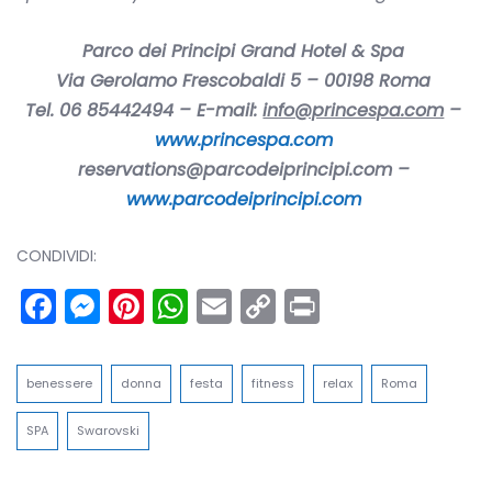
Parco dei Principi Grand Hotel & Spa
Via Gerolamo Frescobaldi 5 – 00198 Roma
Tel. 06 85442494 – E-mail:
info@princespa.com
–
www.princespa.com
reservations@parcodeiprincipi.com –
www.parcodeiprincipi.com
CONDIVIDI:
Facebook
Messenger
Pinterest
WhatsApp
Email
Copy
Print
Link
benessere
donna
festa
fitness
relax
Roma
SPA
Swarovski