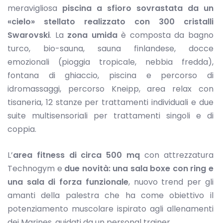
meravigliosa
piscina a sfioro
sovrastata da un
«cielo» stellato realizzato con 300 cristalli
Swarovski
. La
zona umida
è composta da bagno
turco, bio-sauna, sauna finlandese, docce
emozionali (pioggia tropicale, nebbia fredda),
fontana di ghiaccio, piscina e percorso di
idromassaggi, percorso Kneipp, area relax con
tisaneria, 12 stanze per trattamenti individuali e due
suite multisensoriali per trattamenti singoli e di
coppia.
L’
area fitness di circa 500 mq
con attrezzatura
Technogym e
due novità: una sala boxe con ring e
una sala di forza funzionale
, nuovo trend per gli
amanti della palestra che ha come obiettivo il
potenziamento muscolare ispirato agli allenamenti
dei Marines, guidati da un personal trainer.