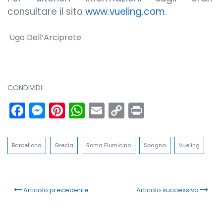
consultare il sito
www.vueling.com
.
Ugo Dell’Arciprete
CONDIVIDI:
Facebook
Messenger
Pinterest
WhatsApp
Email
Copy
Print
Link
Barcellona
Grecia
Roma Fiumicino
Spagna
Vueling
Articolo precedente
Articolo successivo