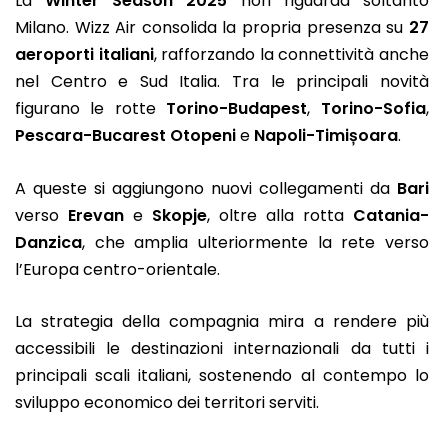
La
Winter Season 2025
non riguarda soltanto
Milano. Wizz Air consolida la propria presenza su
27
aeroporti italiani
, rafforzando la connettività anche
nel Centro e Sud Italia. Tra le principali novità
figurano le rotte
Torino-Budapest
,
Torino-Sofia
,
Pescara-Bucarest Otopeni
e
Napoli-Timișoara
.
A queste si aggiungono nuovi collegamenti da
Bari
verso
Erevan
e
Skopje
, oltre alla rotta
Catania-
Danzica
, che amplia ulteriormente la rete verso
l’Europa centro-orientale.
La strategia della compagnia mira a rendere più
accessibili le destinazioni internazionali da tutti i
principali scali italiani, sostenendo al contempo lo
sviluppo economico dei territori serviti.