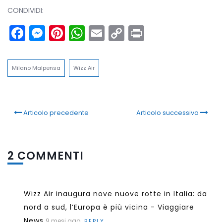
CONDIVIDI:
Facebook
Messenger
Pinterest
WhatsApp
Email
Copy
Print
Link
Milano Malpensa
Wizz Air
Articolo precedente
Articolo successivo
2 COMMENTI
Wizz Air inaugura nove nuove rotte in Italia: da
nord a sud, l’Europa è più vicina - Viaggiare
News
9 mesi ago
REPLY