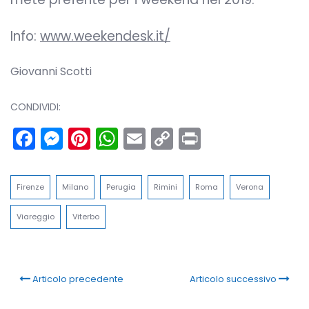
Info:
www.weekendesk.it/
Giovanni Scotti
CONDIVIDI:
Facebook
Messenger
Pinterest
WhatsApp
Email
Copy
Print
Link
Firenze
Milano
Perugia
Rimini
Roma
Verona
Viareggio
Viterbo
Articolo precedente
Articolo successivo