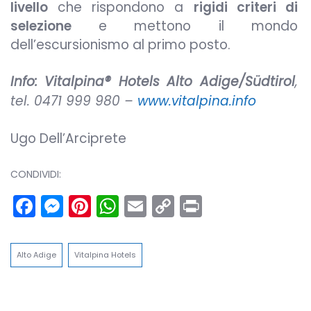
livello
che rispondono a
rigidi criteri di
selezione
e mettono il mondo
dell’escursionismo al primo posto.
Info:
Vitalpina® Hotels Alto Adige/Südtirol
,
tel. 0471 999 980 –
www.vitalpina.info
Ugo Dell’Arciprete
CONDIVIDI:
Facebook
Messenger
Pinterest
WhatsApp
Email
Copy
Print
Link
Alto Adige
Vitalpina Hotels