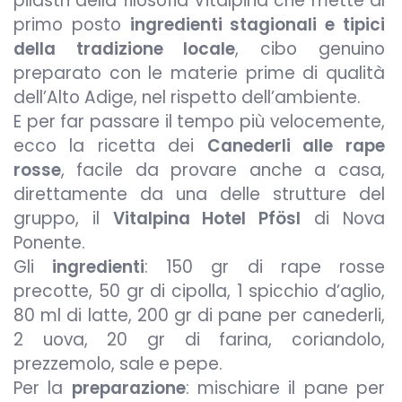
pilastri della filosofia Vitalpina che mette al
primo posto
ingredienti stagionali e tipici
della tradizione locale
, cibo genuino
preparato con le materie prime di qualità
dell’Alto Adige, nel rispetto dell’ambiente.
E per far passare il tempo più velocemente,
ecco la ricetta dei
Canederli alle rape
rosse
, facile da provare anche a casa,
direttamente da una delle strutture del
gruppo, il
Vitalpina Hotel Pfösl
di Nova
Ponente.
Gli
ingredienti
: 150 gr di rape rosse
precotte, 50 gr di cipolla, 1 spicchio d’aglio,
80 ml di latte, 200 gr di pane per canederli,
2 uova, 20 gr di farina, coriandolo,
prezzemolo, sale e pepe.
Per la
preparazione
: mischiare il pane per