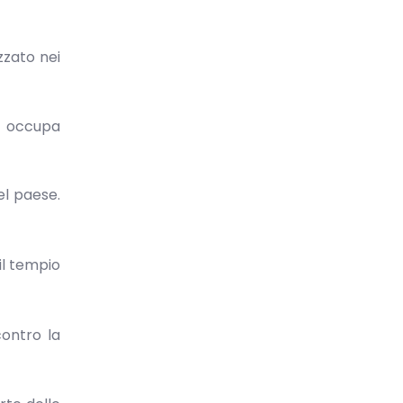
zzato nei
he occupa
el paese.
il tempio
contro la