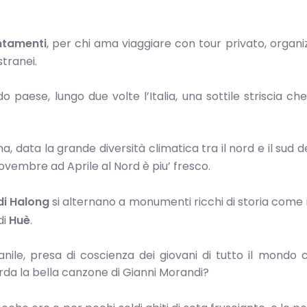
ntamenti
, per chi ama viaggiare con tour privato, organi
tranei.
do paese, lungo due volte l’Italia, una sottile striscia c
 data la grande diversità climatica tra il nord e il sud d
ovembre ad Aprile al Nord è piu’ fresco.
di Halong
si alternano a monumenti ricchi di storia come 
di
Huè
.
anile, presa di coscienza dei giovani di tutto il mondo 
corda la bella canzone di Gianni Morandi?