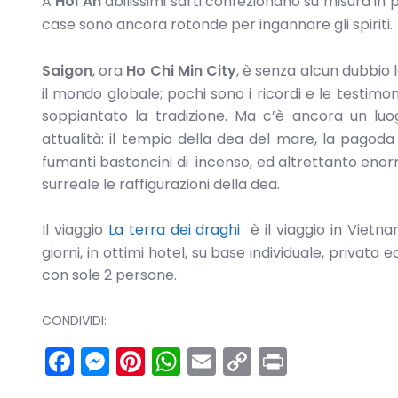
A
Hoi An
abilissimi sarti confezionano su misura in p
case sono ancora rotonde per ingannare gli spiriti.
Saigon
, ora
Ho Chi Min City
, è senza alcun dubbio 
il mondo globale; pochi sono i ricordi e le testimo
soppiantato la tradizione. Ma c’è ancora un luog
attualità: il tempio della dea del mare, la pagoda
fumanti bastoncini di incenso, ed altrettanto enorm
surreale le raffigurazioni della dea.
Il viaggio
La terra dei draghi
è il viaggio in Vietn
giorni, in ottimi hotel, su base individuale, privata
con sole 2 persone.
CONDIVIDI:
Facebook
Messenger
Pinterest
WhatsApp
Email
Copy
Print
Link