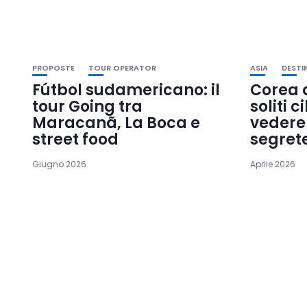
PROPOSTE
TOUR OPERATOR
ASIA
DESTI
Fútbol sudamericano: il
Corea d
tour Going tra
soliti c
Maracanã, La Boca e
vedere 
street food
segret
Giugno 2026
Aprile 2026