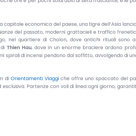
oche ore e per pochi soldi abiti di seta frusciante, e le po
la capitale economica del paese, una tigre dell’Asia lanci
nianze del passato, moderni grattacieli e traffico frenet
o, nel quartiere di Cholon, dove antichi rituali sono 
 di
Thien Hau
, dove in un enorme braciere ardono prof
i spirali di incensi pendono dal soffitto, avvolgendo di u
am di
Orientamenti Viaggi
che offre uno spaccato del pae
 ed esclusiva. Partenze con voli di linea ogni giorno, garant