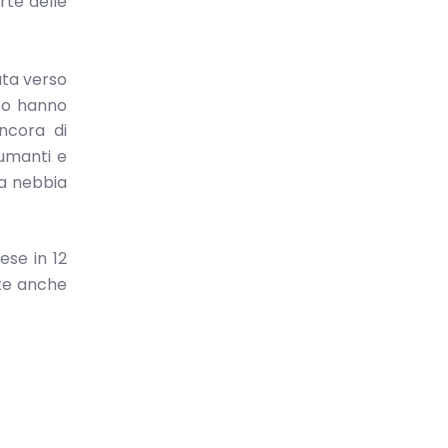
rte delle
ata verso
ico hanno
ancora di
umanti e
na nebbia
se in 12
ite anche