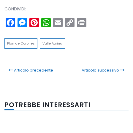
CONDIVIDI:
Facebook
Messenger
Pinterest
WhatsApp
Email
Copy
Print
Link
Plan de Corones
Valle Aurina
Articolo precedente
Articolo successivo
POTREBBE INTERESSARTI