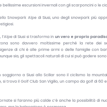
ellissime escursioni invernali con gli scarponcini o le ci
llo Snowpark Alpe di Siusi, uno degli snowpark più appr
tigiosi.
l’Alpe di Siusi si trasforma in
un vero e proprio paradiso
a zona sono davvero moltissime perché la rete dei se
igenze di chi è alle prime armi o delle famiglie con bam
munque sia, gli spettacoli naturali di cui si può godere son
oggiorno a Siusi allo Sciliar sono il ciclismo la mountain
e, si trova il Golf Club San Vigilio, un campo da golf di 60 e
iornate si faranno più calde c’è anche la possibilità di nu
pescare, ma la balneazione è permessa.