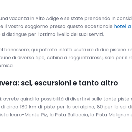
na vacanza in Alto Adige e se state prendendo in consi
re il vostro soggiorno presso questo eccezionale
hotel a 
i distingue per l’ottimo livello dei suoi servizi,
 benessere; qui potrete infatti usufruire di due piscine ri
une di diverso tipo, cabina a raggi infrarossi, sale per il r
omica.
avera: sci, escursioni e tanto altro
; avrete quindi la possibilità di divertirvi sulle tante piste d
di circa 180 km di piste per lo sci alpino, 80 per lo sci d
pista Icaro-Monte Piz, la Pista Bullaccia, la Pista Molignon 