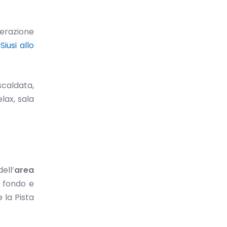
derazione
Siusi allo
scaldata,
elax, sala
ell’
area
i fondo e
e la Pista