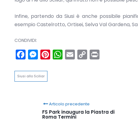
Infine, partendo da Siusi è anche possibile pianif
esempio Castelrotto, Ortisei, Selva Val Gardena, S
CONDIVIDI:
Facebook
Messenger
Pinterest
WhatsApp
Email
Copy
Print
Link
Siusi allo Sciliar
Articolo precedente
FS Park inaugura la Piastra di
Roma Termini