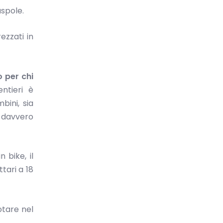
aspole.
ezzati in
 per chi
ntieri è
bini, sia
o davvero
 bike, il
ttari a 18
otare nel