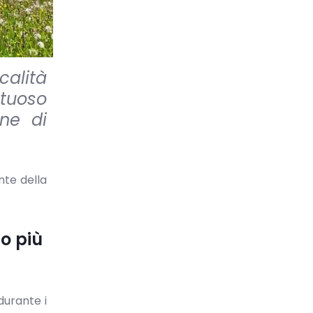
calità
ntuoso
une di
nte della
no più
durante i