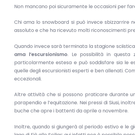
Non mancano poi sicuramente le occasioni per fare b
Chi ama lo snowboard si può invece sbizzarrire ne
assoluto e che ha ricevuto molti riconoscimenti pres
Quando invece sarà terminata la stagione sciistica, 
ama l’escursionismo
. Le possibilità in quest
particolarmente estesa e può soddisfare sia le es
quelle degli escursionisti esperti e ben allenati. Co
eccezionali.
Altre attività che si possono praticare durante un s
parapendio e l’equitazione. Nei pressi di Siusi, inoltr
buche che apre i battenti da aprile a novembre.
Inoltre, quando si giungerà al periodo estivo e le g
lago di Fiè allo Sciliar; qui infatti non è possibile 