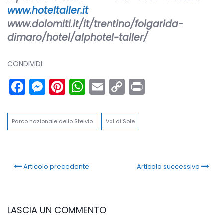
www.hoteltaller.it
www.dolomiti.it/it/trentino/folgarida-
dimaro/hotel/alphotel-taller/
CONDIVIDI:
Facebook
Messenger
Pinterest
WhatsApp
Email
Copy
Print
Link
Parco nazionale dello Stelvio
Val di Sole
Articolo precedente
Articolo successivo
LASCIA UN COMMENTO