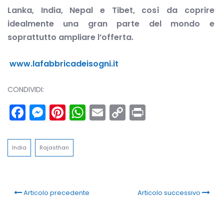
Lanka, India, Nepal e Tibet,
così da coprire
idealmente una gran parte del mondo
e
soprattutto ampliare l’offerta.
www.lafabbricadeisogni.it
CONDIVIDI:
Facebook
Messenger
Pinterest
WhatsApp
Email
Copy
Print
Link
India
Rajasthan
Articolo precedente
Articolo successivo