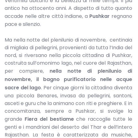
Ventimila abitanti e la bellezza di mille templi. Il più
antico ha ottocento anni. A dispetto di tutto quanto
accade nelle altre città indiane, a
Pushkar
regnano
pace e silenzio.
Ma nella notte del plenilunio di novembre, centinaia
di migliaia di pellegrini, provenienti da tutta l’India del
nord, si riversano nella piccola cittadina di Pushkar,
costruita sull’omonimo lago, nel cuore del Rajasthan,
per compiere,
nella notte di plenilunio di
novembre, il bagno purificatorio nelle acque
sacre del lago
. Per cinque giorni la cittadina diventa
una piccola Benares, invasa da pellegrini, santoni,
asceti e guru che la animano con riti e preghiere. E in
concomitanza, sempre a Pushkar, si svolge la
grande
Fiera del bestiame
che raccoglie tutte le
genti e i mandriani del deserto del Thar e dell’intero
Rajasthan. La festa è caratterizzata da musiche,