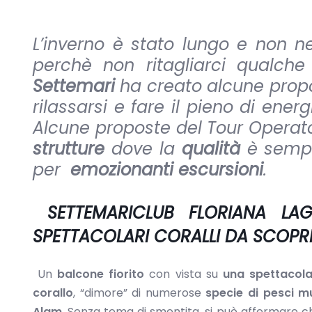
L’inverno è stato lungo e non n
perchè non ritagliarci qualch
Settemari
ha creato alcune propos
rilassarsi e fare il pieno di ene
Alcune proposte del Tour Operat
strutture
dove la
qualità
è sempre
per
emozionanti escursioni
.
SETTEMARICLUB FLORIANA L
SPETTACOLARI CORALLI DA SCOPR
Un
balcone fiorito
con vista su
una spettacola
corallo
, “dimore” di numerose
specie di pesci mu
Alam
. Senza tema di smentita, si può affermare ch