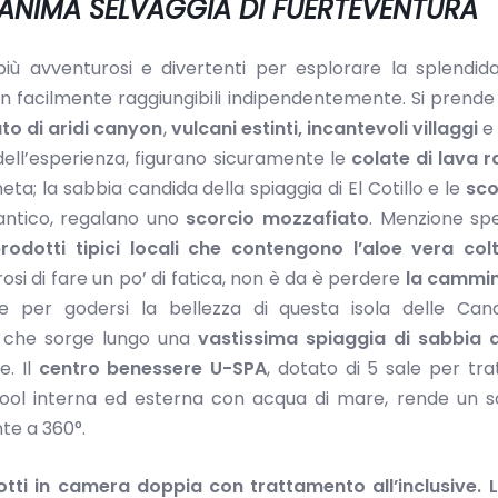
L’ANIMA SELVAGGIA DI FUERTEVENTURA
ù avventurosi e divertenti per esplorare la splendi
 facilmente raggiungibili indipendentemente. Si prende
to di aridi canyon
,
vulcani estinti,
incantevoli villaggi
e
 dell’esperienza, figurano sicuramente le
colate di lava 
eta; la sabbia candida della spiaggia di El Cotillo e le
sco
antico, regalano uno
scorcio mozzafiato
. Menzione sp
rodotti tipici locali che contengono l’aloe vera colt
erosi di fare un po’ di fatica, non è da è perdere
la cammi
le per godersi la bellezza di questa isola delle Canar
che sorge lungo una
vastissima spiaggia di sabbia 
e. Il
centro benessere U-SPA
, dotato di 5 sale per tr
 pool interna ed esterna con acqua di mare, rende un 
te a 360°.
otti in camera doppia con trattamento all’inclusive. 