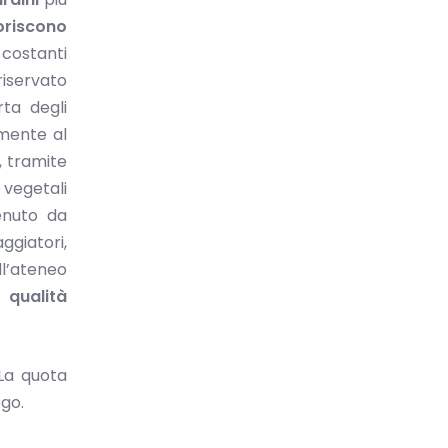
ioriscono
 costanti
riservato
ta degli
lmente al
, tramite
 vegetali
enuto da
ggiatori,
ll’ateneo
di
qualità
 La quota
ogo.