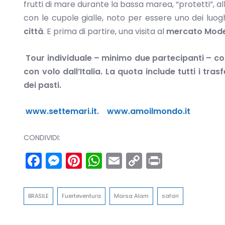
frutti di mare durante la bassa marea, “protetti”, al
con le cupole gialle, noto per essere uno dei luo
città
. E prima di partire, una visita al
mercato Mod
Tour individuale – minimo due partecipanti – c
con volo dall’Italia. La quota include tutti i tr
dei pasti.
www.settemari.it.
www.amoilmondo.it
CONDIVIDI:
Facebook
Messenger
Pinterest
WhatsApp
Email
Copy
Print
Link
BRASILE
Fuerteventura
Marsa Alam
safari