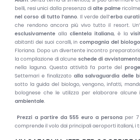
belli, resi unici dalla presenza di
alte palme
ricolme
nel corso di tutto l’anno
. Il verde dell’
erba curat
che rendono ancora più vivo tutto il resort. Un’
esclusivamente
alla
clientela italiana
, è la
visi
abitanti dei suoi coralli, in
compagnia del biolog
Floriana. Dopo un divertente incontro preparatorio a
la compilazione di alcune
schede di avvistament
nella laguna. Questa attività fa parte del
proge
Settemari e finalizzato
alla salvaguardia delle 
sotto la guida del biologo, vengono, infatti, man
bolognese che le utilizza per elaborare alcune 
ambientale
.
Prezzi a partire da 555 euro a persona
per 7
comprende il volo dai principali aeroporti italiani, i