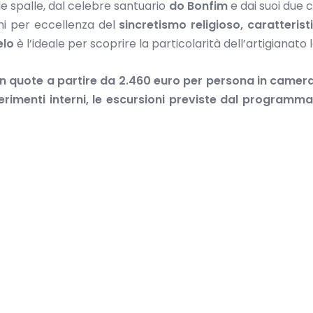
le spalle, dal celebre santuario
do Bonfim
e dai suoi due 
ghi per eccellenza del
sincretismo religioso, caratterist
elo
è l’ideale per scoprire la particolarità dell’artigianato 
on quote a partire da 2.460 euro per persona in camer
asferimenti interni, le escursioni previste dal programm