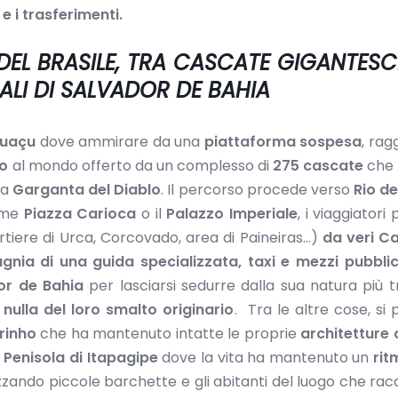
e i trasferimenti.
DEL BRASILE, TRA CASCATE GIGANTESC
IALI DI SALVADOR DE BAHIA
guaçu
dove ammirare da una
piattaforma sospesa
, rag
co
al mondo offerto da un complesso di
275 cascate
che 
ta
Garganta del Diablo
. Il percorso procede verso
Rio de
come
Piazza Carioca
o il
Palazzo Imperiale
, i viaggiatori
tiere di Urca, Corcovado, area di Paineiras…)
da veri C
gnia di una guida specializzata, taxi e mezzi pubblic
or de Bahia
per lasciarsi sedurre dalla sua natura più tr
nulla del loro smalto originario
. Tra le altre cose, si
rinho
che ha mantenuto intatte le proprie
architetture 
a
Penisola di Itapagipe
dove la vita ha mantenuto un
rit
izzando piccole barchette e gli abitanti del luogo che rac