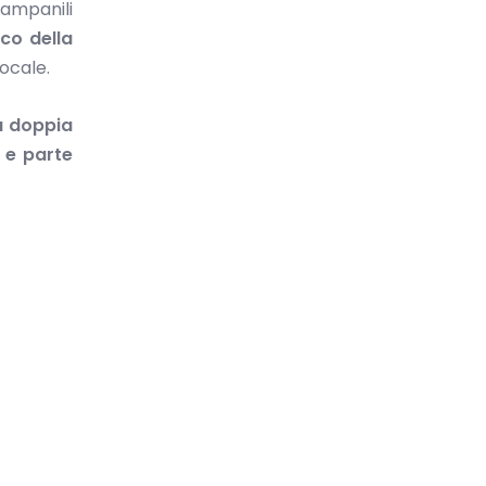
campanili
ico della
locale.
a doppia
a e parte