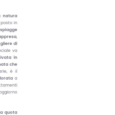
da
natura
 posto in
spiagge
rappresa
,
gliere di
eciale va
ivata in
nata che
ie, è il
dorata
a
attamenti
soggiorno
La quota