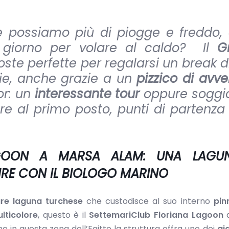
e possiamo più di piogge e freddo, 
e giorno per volare al caldo? Il
G
te perfette per regalarsi un break di
rgie, anche grazie a un
pizzico di avv
or: un
interessante tour
oppure soggio
 al primo posto, punti di partenza 
AGOON A MARSA ALAM: UNA LAGU
IRE CON IL BIOLOGO MARINO
re laguna turchese
che custodisce al suo interno
pin
lticolore
, questo è il
SettemariClub Floriana Lagoon
e in questa zona dell’Egitto la struttura offra uno dei
gia