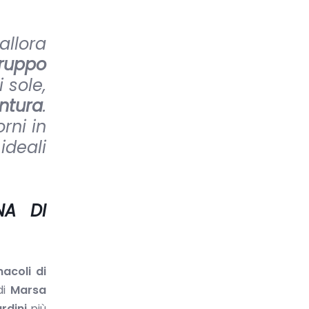
allora
ruppo
 sole,
entura
.
rni in
ideali
NA DI
nacoli di
di
Marsa
rdini
più