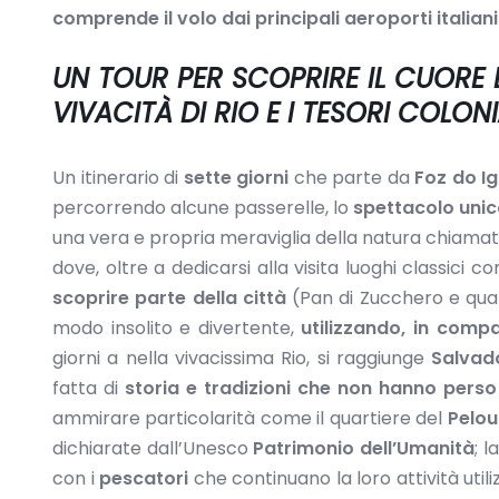
comprende il volo dai principali aeroporti italiani 
UN TOUR PER SCOPRIRE IL CUORE 
VIVACITÀ DI RIO E I TESORI COLON
Un itinerario di
sette giorni
che parte da
Foz do I
percorrendo alcune passerelle, lo
spettacolo uni
una vera e propria meraviglia della natura chiama
dove, oltre a dedicarsi alla visita luoghi classici 
scoprire parte della città
(Pan di Zucchero e quar
modo insolito e divertente,
utilizzando, in compa
giorni a nella vivacissima Rio, si raggiunge
Salvad
fatta di
storia e tradizioni che non hanno perso 
ammirare particolarità come il quartiere del
Pelou
dichiarate dall’Unesco
Patrimonio dell’Umanità
; l
con i
pescatori
che continuano la loro attività util