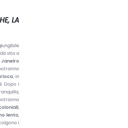
HE, LA
giungibile
dà vita a
 Janeiro
 potranno
arioca
, in
i
. Dopo i
anquilla,
 potranno
coloniali
,
mo lento
,
colgono i