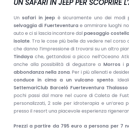
UN SAFARI IN JEEP PER SCOPRIRE 
Un
safari in jeep
è sicuramente uno dei modi pi
selvaggia di Fuerteventura
e ammirare luoghi non
auto e ci si lascia incantare dal
paesaggio costella
isolate
. Tra le cose più belle da vedere nel corso
che danno l’impressione di trovarsi su un altro pian
Tindaya
che, gettandosi a picco nell’Oceano Atl
anche alla possibilità di degustare a
Morros
i
p
abbondanza nella zona
. Per i più allenati e desid
conduce in cima a un vulcano spento
. Idea
SettemariClub Barceló Fuerteventura Thalasso
pochi passi dal mare nel cuore di Caleta de Fust
personalizzati, 2 sale per idroterapia e un’area
presso il resort una piacevole esperienza rigeneran
Prezzi a partire da 795 euro a persona per 7 n