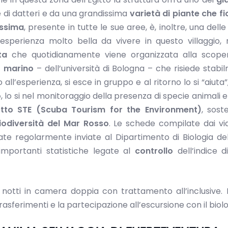
 di datteri e da una grandissima
varietà di piante che f
issima
, presente in tutte le sue aree, è, inoltre, una delle
esperienza molto bella da vivere in questo villaggio, 
ta
che quotidianamente viene organizzata alla scoper
o marino
– dell’università di Bologna – che risiede stabi
ll’esperienza, si esce in gruppo e al ritorno lo si “aiuta”
o
, lo si nel monitoraggio della presenza di specie animali e
tto STE (Scuba Tourism for the Environment)
, sost
biodiversità del Mar Rosso
. Le schede compilate dai via
date regolarmente inviate al Dipartimento di Biologia de
importanti statistiche legate al
controllo
dell’indice 
 notti in camera doppia con trattamento all’inclusive.
 trasferimenti e la partecipazione all’escursione con il biol