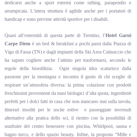
dedicarsi anche a sport estremi come rafting, parapendio e
arrampicata. L’intera struttura è agibile anche per i portatori di
handicap e sono previste attività sportive per i disabili.
Quasi all’estremità di questa parte di Trentino, l’
Hotel Garni
Carpe Diem
è un
bed
& breakfast a pochi passi dalla Piazza di
Vigo di Fassa (TN) e dagli impianti della Ski Area Catinaccio che
ha saputo cogliere anche l’attimo per trasformarsi, secondo le
regole della bioedilizia.
Ogni singola idea scaturisce dalla
passione per la montagna e incontra il gusto di chi sceglie di
respirare un’atmosfera diversa: l
a prima colazione con prodotti
freschissimi provenienti da masi biologici d’alta quota, ingredienti
perfetti per i dolci fatti in casa che non mancano mai sulla tavola,
itinerari insoliti per le uscite estive
e passeggiate invernali
alternative alla pratica dello sci, il rientro con la possibilità di
usufruire del centro benessere con piscina, Whirlpool, sauna e
bagno turco, e dello spazio beauty. Infine, la proposta “Mille e