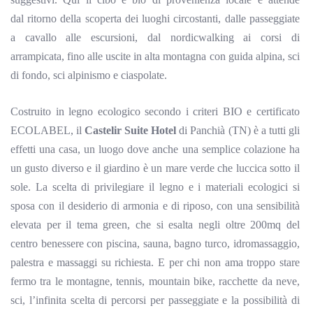
dal
ritorno della scoperta dei luoghi circostanti, dalle passeggiate
a cavallo alle escursioni, dal
nordic
walking
ai corsi di
arrampicata, fino alle uscite in alta montagna con guida alpina, sci
di fondo, sci alpinismo e ciaspolate.
Costruito in legno ecologico secondo i criteri BIO e certificato
ECOLABEL, il
Castelir Suite Hotel
di
Panchià
(TN) è a tutti gli
effetti una casa,
un luogo dove anche una semplice colazione ha
un gusto diverso e il giardino è un mare verde che luccica sotto il
sole.
La scelta di privilegiare il legno e i materiali ecologici si
sposa con il desiderio di armonia e di riposo, con una sensibilità
elevata per il tema green, che si esalta negli oltre 200mq del
centro benessere con piscina, sauna, bagno turco, idromassaggio,
palestra e massaggi su richiesta. E per chi non ama troppo stare
fermo tra le montagne, tennis, mountain bike, racchette da neve,
sci, l’infinita scelta di percorsi per passeggiate e la possibilità di