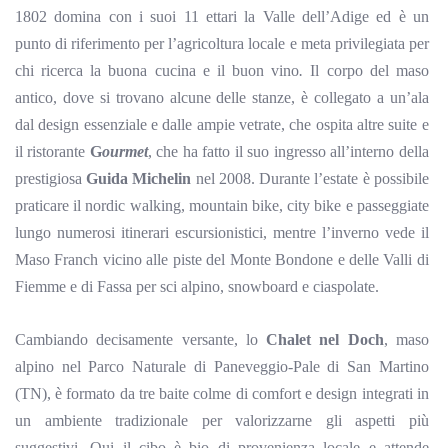
1802 domina con i suoi 11 ettari la Valle dell’Adige ed è un
punto di riferimento per l’agricoltura locale e meta privilegiata per
chi ricerca la buona cucina e il buon vino
.
Il corpo del maso
antico, dove si trovano alcune delle stanze, è collegato a un’ala
dal design essenziale e dalle ampie vetrate, che ospita altre suite e
il ristorante
G
ourmet
, che ha fatto il suo ingresso all’interno della
prestigiosa
Guida Michelin
nel 2008. Durante l’estate è possibile
praticare il
nordic
walking
, mountain bike, city bike e passeggiate
lungo numerosi itinerari escursionistici, mentre l’inverno vede il
Maso
Franch
vicino alle piste del Monte
Bondone
e delle Valli di
Fiemme
e di Fassa per sci alpino, snowboard e ciaspolate.
Cambiando decisamente versante, lo
Chalet nel Doch
, maso
alpino nel Parco Naturale di
Paneveggio-Pale
di San Martino
(TN), è formato da tre baite colme di comfort e design integrati in
un ambiente tradizionale per valorizzarne gli aspetti più
suggestivi. Qui il cibo è bio di provenienza locale e attende