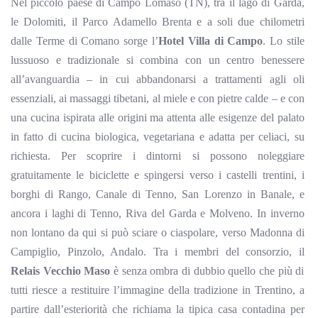
Nel piccolo paese di Campo
Lomaso
(TN), tra il lago di Garda,
le Dolomiti, il Parco Adamello Brenta e a soli due chilometri
dalle Terme di
Comano
sorge l’
Hotel Villa di Campo
. Lo stile
lussuoso e tradizionale si combina con un centro benessere
all’avanguardia – in cui abbandonarsi a trattamenti agli oli
essenziali, ai massaggi tibetani, al miele e con pietre calde – e con
una cucina ispirata alle origini ma attenta alle esigenze del palato
in fatto di cucina biologica, vegetariana e adatta per celiaci, su
richiesta.
Per scoprire i dintorni si possono noleggiare
gratuitamente le biciclette e spingersi verso i castelli trentini, i
borghi di Rango, Canale di Tenno, San Lorenzo in Banale, e
ancora i laghi di Tenno, Riva del Garda e
Molveno
. In inverno
non lontano da qui si può sciare o
ciaspolare
, verso Madonna di
Campiglio,
Pinzolo
,
Andalo
. Tra i membri del consorzio, il
Relais Vecchio Maso
è senza ombra di dubbio quello che più di
tutti riesce a restituire l’immagine della tradizione in Trentino, a
partire dall’esteriorità che richiama la tipica casa contadina per