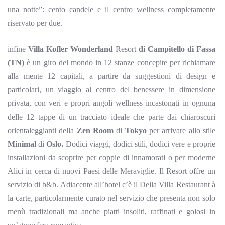
una notte”: cento candele e il centro wellness completamente
riservato per due.
infine
Villa
Kofler
Wonderland
Resort
di
Campitello
di Fassa
(TN)
è un giro del mondo in 12 stanze concepite per richiamare
alla mente 12 capitali, a partire da suggestioni di design e
particolari, un viaggio al centro del benessere in dimensione
privata, con veri e propri angoli wellness incastonati in ognuna
delle 12 tappe di un tracciato ideale che parte dai chiaroscuri
orientaleggianti della
Zen
Room
di
Tokyo
per arrivare allo stile
Minimal
di
Oslo.
Dodici viaggi, dodici stili, dodici vere e proprie
installazioni da scoprire per coppie di innamorati o per moderne
Alici in cerca di nuovi Paesi delle Meraviglie. Il Resort offre un
servizio di b&b. Adiacente all’hotel c’è il
Della Villa Restaurant
à
la carte, particolarmente curato nel servizio che presenta
non solo
menù tradizionali ma anche piatti insoliti, raffinati e golosi in