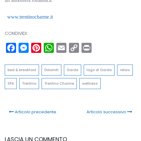
un’atmosfera romantica.
www.trentinocharme.it
CONDIVIDI:
Facebook
Messenger
Pinterest
WhatsApp
Email
Copy
Print
Link
bed & breakfast
Dolomiti
Garda
lago di Garda
relais
SPA
Trentino
Trentino Charme
wellness
Articolo precedente
Articolo successivo
LASCIA UN COMMENTO