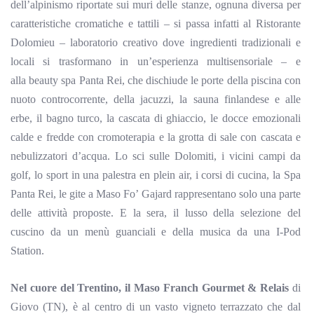
dell’alpinismo riportate sui muri delle stanze, ognuna diversa per
caratteristiche cromatiche e tattili – si passa infatti al Ristorante
Dolomieu
– laboratorio creativo dove ingredienti tradizionali e
locali si trasformano in un’esperienza multisensoriale – e
alla
beauty spa
Panta
Rei, che
dischiude le porte della piscina con
nuoto controcorrente, della jacuzzi, la sauna finlandese e alle
erbe, il bagno turco, la cascata di ghiaccio, le docce emozionali
calde e fredde con cromoterapia e la grotta di sale con cascata e
nebulizzatori d’acqua. Lo sci sulle Dolomiti, i vicini campi da
golf, lo sport in una palestra en plein air, i corsi di cucina, la Spa
Panta
Rei, le gite a Maso Fo’
Gajard
rappresentano solo una parte
delle attività proposte. E la sera, il lusso della selezione del
cuscino da un menù guanciali e della musica da una
I-Pod
Station.
Nel cuore del Trentino, il
Maso
Franch
Gourmet & Relais
di
Giovo (TN), è al centro di un vasto vigneto terrazzato che dal