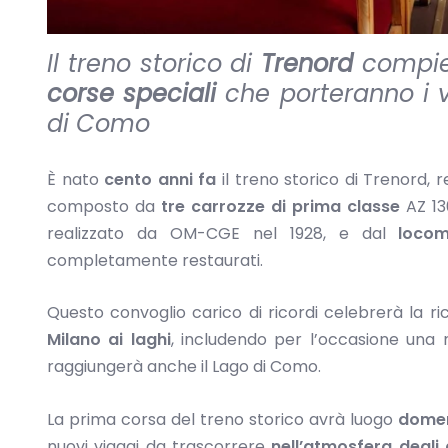
Il treno storico di
Trenord
compie 
corse speciali
che porteranno i v
di Como
È nato
cento anni fa
il treno storico di Trenord,
composto da
tre carrozze di prima classe
AZ 130
realizzato da OM-CGE nel 1928, e dal
loco
completamente restaurati.
Questo convoglio carico di ricordi celebrerà la r
Milano ai laghi
, includendo per l’occasione una 
raggiungerà anche il Lago di Como.
La prima corsa
del treno storico avrà luogo
domen
nuovi viaggi da trascorrere
nell’atmosfera degli 