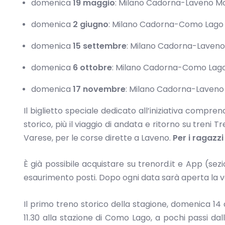
domenica
19 maggio
: Milano Cadorna-Laveno M
domenica
2 giugno
: Milano Cadorna-Como Lago
domenica
15 settembre
: Milano Cadorna-Laven
domenica
6 ottobre
: Milano Cadorna-Como Lag
domenica
17 novembre
: Milano Cadorna-Laven
Il biglietto speciale dedicato all’iniziativa compren
storico, più il viaggio di andata e ritorno su tren
Varese, per le corse dirette a Laveno.
Per i ragazzi
È già possibile acquistare su trenord.it e App (sezi
esaurimento posti. Dopo ogni data sarà aperta la v
Il primo treno storico della stagione, domenica 14 a
11.30 alla stazione di Como Lago, a pochi passi dal