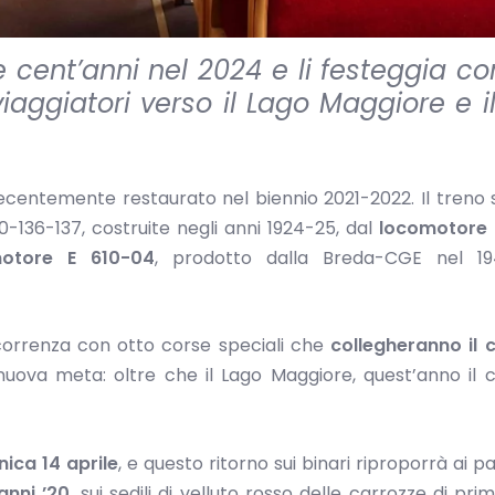
cent’anni nel 2024 e li festeggia c
iaggiatori verso il Lago Maggiore e i
 recentemente r
estaurato nel biennio 2021-2022. Il treno 
-136-137, costruite negli anni 1924-25, dal
locomotore 
motore E 610-04
, prodotto dalla Breda-CGE nel 194
icorrenza con o
tto corse speciali che
collegheranno il 
nuova meta: oltre che il Lago Maggiore, quest’anno il 
ica 14 aprile
, e questo ritorno sui binari riproporrà ai p
anni ’20
, sui sedili di velluto rosso delle carrozze di pri