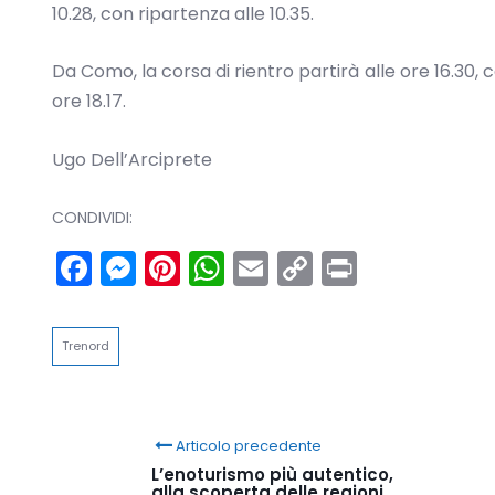
10.28, con ripartenza alle 10.35.
Da Como, la corsa di rientro partirà alle ore 16.30,
ore 18.17.
Ugo Dell’Arciprete
CONDIVIDI:
Facebook
Messenger
Pinterest
WhatsApp
Email
Copy
Print
Link
Trenord
Articolo precedente
L’enoturismo più autentico,
alla scoperta delle regioni