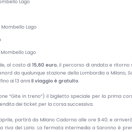
ombello Lago
o Mombello Lago
o
o Mombello Lago
de, al costo di
15,60 euro
, il percorso di andata e ritorno 
i Trenord da qualunque stazione della Lombardia a Milano, 
fino ai 13 anni
il viaggio è gratuito
.
one “Gite in treno”) il biglietto speciale per la prima cors
endita dei ticket per la corsa successiva.
prile, partirà da Milano Cadorna alle ore 9.40; e arriverà
la riva del Lario. La fermata intermedia a Saronno è prev