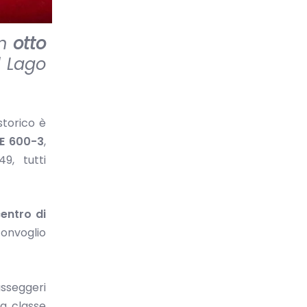
on
otto
l Lago
storico è
E 600-3
,
9, tutti
centro di
convoglio
asseggeri
ma classe