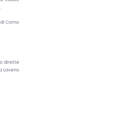
.
e di Como
o dirette
 a Laveno