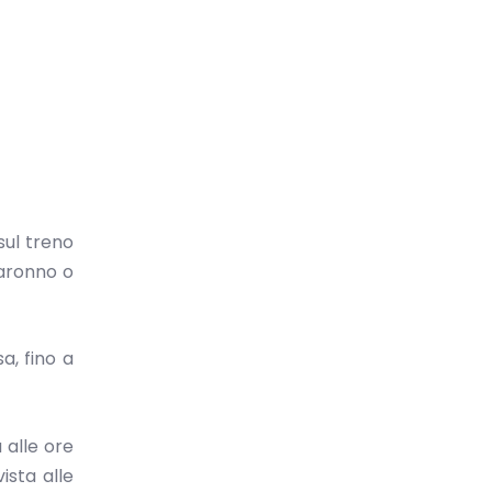
sul treno
Saronno o
a, fino a
 alle ore
ista alle