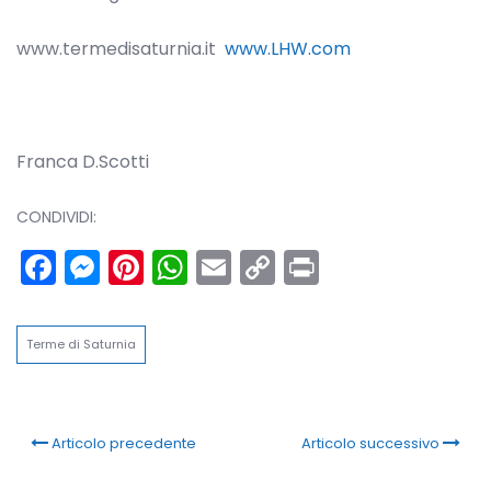
www.termedisaturnia.it
www.LHW.com
Franca D.Scotti
CONDIVIDI:
Facebook
Messenger
Pinterest
WhatsApp
Email
Copy
Print
Link
Terme di Saturnia
Articolo precedente
Articolo successivo