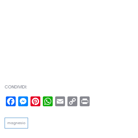
CONDIVIDI:
Facebook
Messenger
Pinterest
WhatsApp
Email
Copy
Print
Link
magnesio