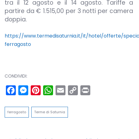
tra il 12 agosto e il 14 agosto. Tariffe a
partire da € 1.515,00 per 3 notti per camera
doppia.
https://www.termedisaturnia.it/it/hotel/offerte/speci
ferragosto
CONDIVIDI:
Facebook
Messenger
Pinterest
WhatsApp
Email
Copy
Print
Link
ferragosto
Terme di Saturnia