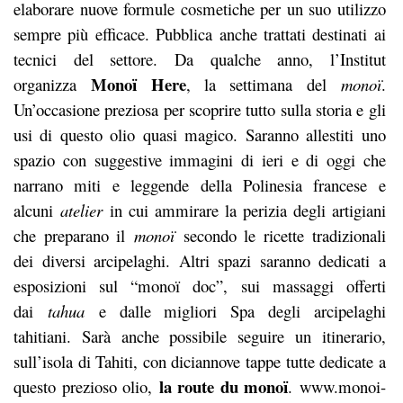
elaborare nuove formule cosmetiche per un suo utilizzo
sempre più efficace. Pubblica anche trattati destinati ai
tecnici del settore. Da qualche anno, l’Institut
Monoї Here
organizza
, la settimana del
monoï
.
Un’occasione preziosa per scoprire tutto sulla storia e gli
usi di questo olio quasi magico. Saranno allestiti uno
spazio con suggestive immagini di ieri e di oggi che
narrano miti e leggende della Polinesia francese e
alcuni
atelier
in cui ammirare la perizia degli artigiani
che preparano il
monoï
secondo le ricette tradizionali
dei diversi arcipelaghi. Altri spazi saranno dedicati a
esposizioni sul “monoï doc”, sui massaggi offerti
dai
tahua
e dalle migliori Spa degli arcipelaghi
tahitiani. Sarà anche possibile seguire un itinerario,
sull’isola di Tahiti, con diciannove tappe tutte dedicate a
la route du monoї
questo prezioso olio,
. www.monoi-