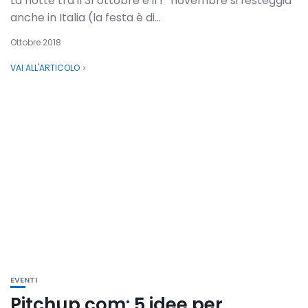
La notte tra il 31 ottobre e il 1° novembre si festeggia
anche in Italia (la festa è di...
Ottobre 2018
VAI ALL'ARTICOLO
EVENTI
Pitchup.com: 5 idee per