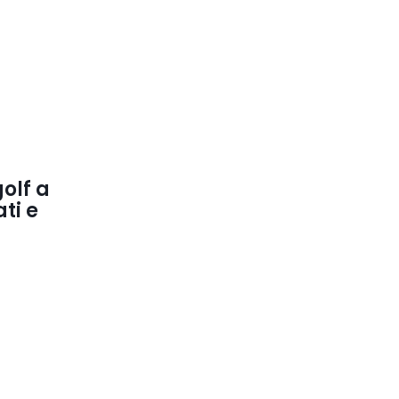
golf a
ti e