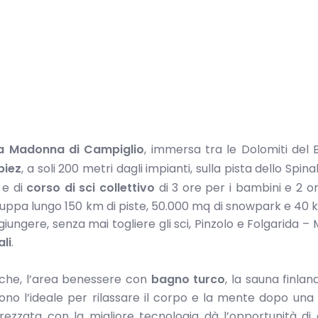
ea Madonna di Campiglio
, immersa tra le Dolomiti del 
biez
, a soli 200 metri dagli impianti, sulla pista dello Spinal
e di
corso di sci collettivo
di 3 ore per i bambini e 2 or
i sviluppa lungo 150 km di piste, 50.000 mq di snowpark e 40 
iungere, senza mai togliere gli sci, Pinzolo e Folgarida – M
li
.
he, l’area benessere con
bagno turco
, la sauna finlan
no l’ideale per rilassare il corpo e la mente dopo una
rezzata con la migliore tecnologia dà l’opportunità di a