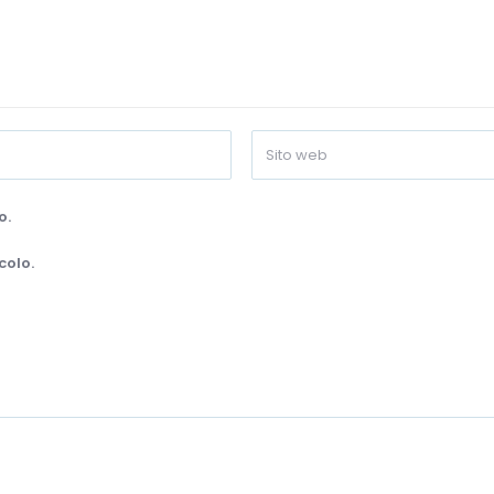
o.
colo.