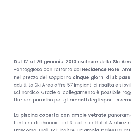
Dal 12 al 26 gennaio 2013
usufruire della
Ski Ar
vantaggioso con l’offerta del
Residence Hotel Am
nel prezzo del soggiorno
cinque giorni di skipass
adulti. La Ski Area offre 57 impianti di risalita e s
sci nordico. Grazie al collegamento è possibile ragg
Un vero paradiso per gli
amanti degli sport inverna
La
piscina coperta con ampie vetrate
panoramic
fontana di ghiaccio del Residence Hotel Ambiez so
trascorsa sugli sci; inoltre un’
ampia palestra
att