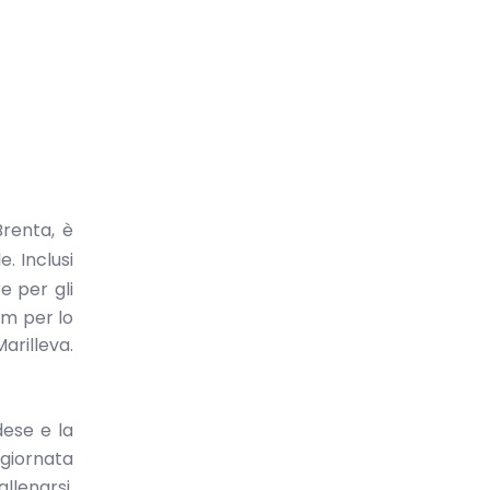
Brenta, è
e. Inclusi
e per gli
km per lo
arilleva.
dese e la
 giornata
llenarsi.