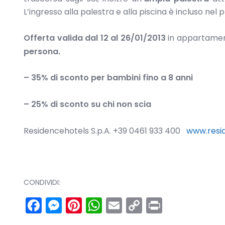
L’ingresso alla palestra e alla piscina è incluso nel 
Offerta valida dal 12 al 26/01/2013
in appartament
persona.
– 35% di sconto per bambini fino a 8 anni
– 25% di sconto su chi non scia
Residencehotels S.p.A. +39 0461 933 400
www.resid
CONDIVIDI:
Facebook
Messenger
Pinterest
WhatsApp
Email
Copy
Print
Link