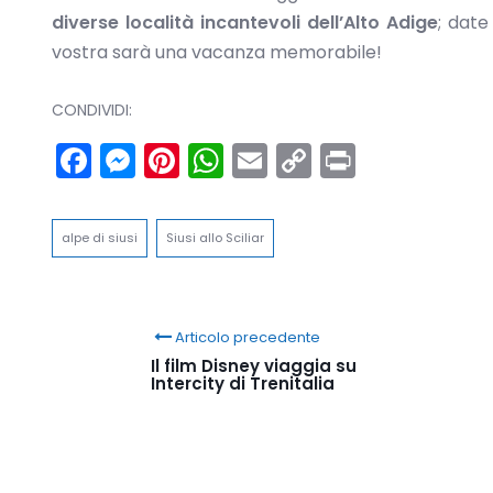
diverse località incantevoli dell’Alto Adige
; date
vostra sarà una vacanza memorabile!
CONDIVIDI:
Facebook
Messenger
Pinterest
WhatsApp
Email
Copy
Print
Link
alpe di siusi
Siusi allo Sciliar
Articolo precedente
Il film Disney viaggia su
Intercity di Trenitalia