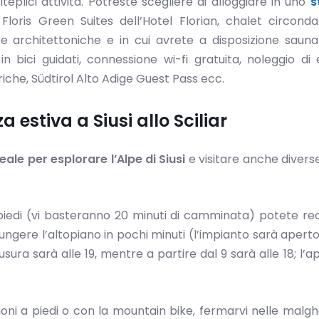
plici attività. Potreste scegliere di alloggiare in uno
s
loris Green Suites dell’Hotel Florian, chalet circonda
architettoniche e in cui avrete a disposizione sauna 
n bici guidati, connessione wi-fi gratuita, noleggio di
riche, Südtirol Alto Adige Guest Pass ecc.
 estiva a Siusi allo Sciliar
eale per esplorare l’Alpe di Siusi
e visitare anche diverse
 piedi (vi basteranno 20 minuti di camminata) potete rec
ngere l’altopiano in pochi minuti (l’impianto sarà aperto 
sura sarà alle 19, mentre a partire dal 9 sarà alle 18; l’a
ioni a piedi o con la mountain bike, fermarvi nelle malg