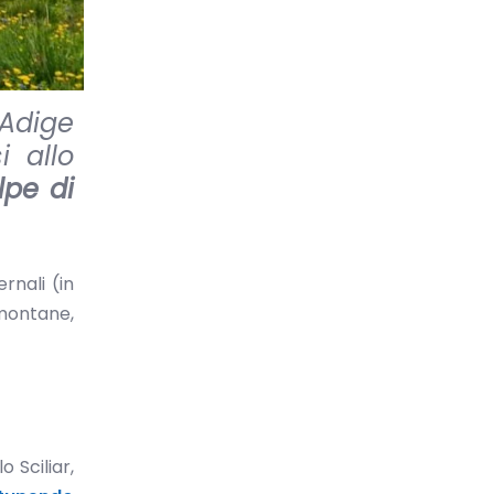
 Adige
i allo
lpe di
rnali (in
 montane,
 Sciliar,