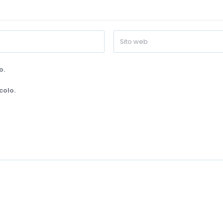
o.
colo.