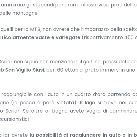
 ammirare gli stupendi panorami, rilassarvi sui prati dell’a
a delle montagne.
he quelli per la MTB, non avrete che l’imbarazzo della scel
particolarmente vaste e variegate
(rispettivamente 450 
Sciliar non si può non menzionare il golf: nei pressi del pae
 San Vigilio Siusi
: ben 60 ettari di prato immersi in uno
 raggiungibile con l’auto in un quarto d’ora partendo d
ione (la pesca è però vietata). Il lago si trova nel cu
o Sciliar. Se oltre al bagno avete voglia di camminare
ursionistici.
iliar avrete la
possibilità di raggiungere in auto o in b