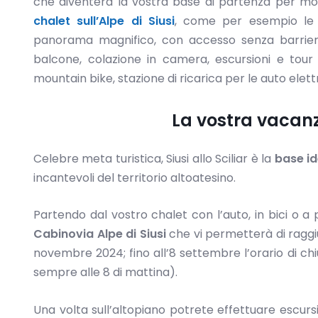
che diventerà la vostra base di partenza per molte
chalet sull’Alpe di Siusi
, come per esempio le F
panorama magnifico, con accesso senza barriere 
balcone, colazione in camera, escursioni e tour i
mountain bike, stazione di ricarica per le auto elett
La vostra vacanza
Celebre meta turistica, Siusi allo Sciliar è la
base id
incantevoli del territorio altoatesino.
Partendo dal vostro chalet con l’auto, in bici o a
Cabinovia Alpe di Siusi
che vi permetterà di raggiu
novembre 2024; fino all’8 settembre l’orario di chiu
sempre alle 8 di mattina).
Una volta sull’altopiano potrete effettuare escurs