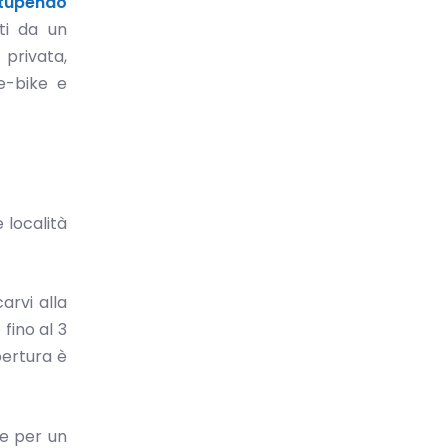
tupendo
ti da un
privata,
 e-bike e
 località
arvi alla
fino al 3
pertura è
he per un