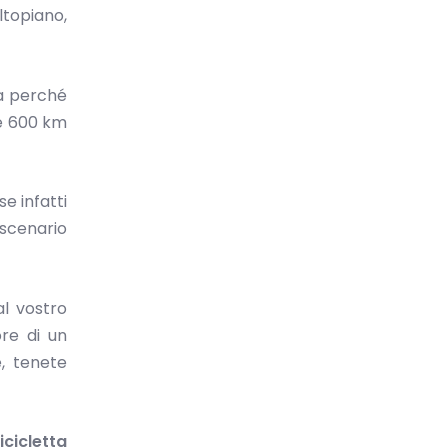
ltopiano,
ta perché
e 600 km
se infatti
 scenario
al vostro
ore di un
, tenete
icicletta