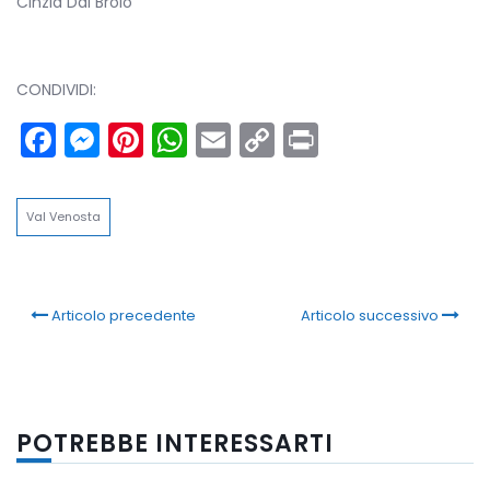
Cinzia Dal Brolo
CONDIVIDI:
Facebook
Messenger
Pinterest
WhatsApp
Email
Copy
Print
Link
Val Venosta
Articolo precedente
Articolo successivo
POTREBBE INTERESSARTI