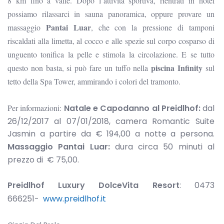
8 km fino a valle. Dopo l’attività sportiva, rientrati in hotel
possiamo rilassarci in sauna panoramica, oppure provare un
Pantai Luar
massaggio
, che con la pressione di tamponi
riscaldati alla limetta, al cocco e alle spezie sul corpo cosparso di
unguento tonifica la pelle e stimola la circolazione. E se tutto
piscina Infinity
questo non basta, si può fare un tuffo nella
sul
tetto della Spa Tower, ammirando i colori del tramonto.
Per informazioni:
Natale e Capodanno al Preidlhof:
dal
26/12/2017 al 07/01/2018, camera Romantic Suite
Jasmin a partire da € 194,00 a notte a persona.
Massaggio
Pantai Luar:
dura circa 50 minuti al
prezzo di € 75,00.
Preidlhof Luxury DolceVita Resort
: 0473
666251-
www.preidlhof.it