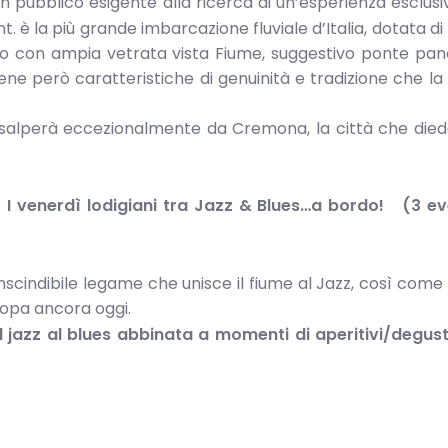
 pubblico esigente alla ricerca di un’esperienza esclusiv
 è la più grande imbarcazione fluviale d’Italia, dotata di t
erno con ampia vetrata vista Fiume, suggestivo ponte pa
ne però caratteristiche di genuinità e tradizione che l
salperà eccezionalmente da Cremona, la città che diede
:
I venerdì lodigiani tra Jazz & Blues…a bordo!
(3 ev
inscindibile legame che unisce il fiume al Jazz, così com
uropa ancora oggi.
 jazz al blues abbinata a momenti di aperitivi/degust