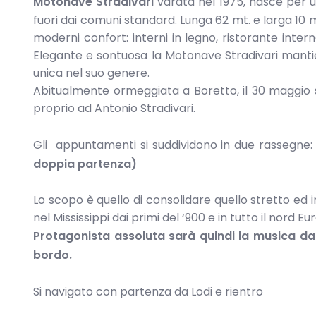
Motonave Stradivari
varata nel 1975, nasce per un
fuori dai comuni standard. Lunga 62 mt. e larga 10 mt.
moderni confort: interni in legno, ristorante int
Elegante e sontuosa la Motonave Stradivari mantie
unica nel suo genere.
Abitualmente ormeggiata a Boretto, il 30 maggio 
proprio ad Antonio Stradivari.
Gli appuntamenti si suddividono in due rassegne
doppia partenza)
Lo scopo è quello di consolidare quello stretto ed 
nel Mississippi dai primi del ‘900 e in tutto il nord E
Protagonista assoluta sarà quindi la musica dal
bordo.
Si navigato con partenza da Lodi e rientro