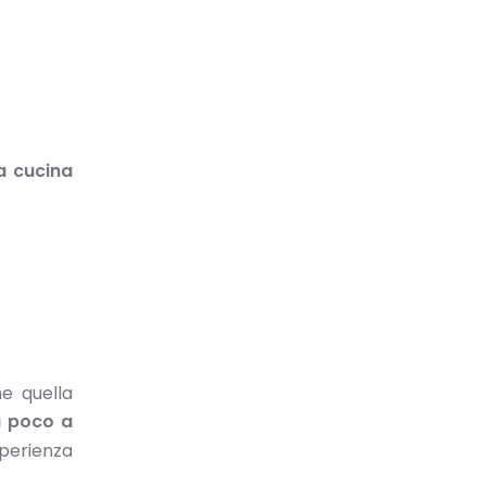
la cucina
e quella
a poco a
sperienza