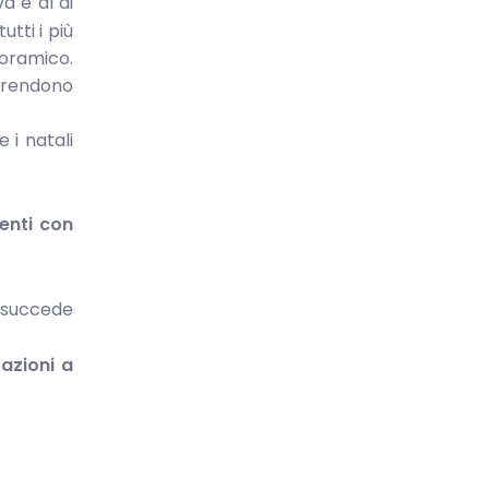
a e al di
utti i più
noramico.
a rendono
 i natali
enti con
e succede
azioni a