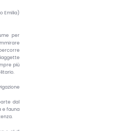
o Emilia)
iume per
 ammirare
 percorre
piaggette
empre più
itario.
vigazione
parte dal
a e fauna
tenza.