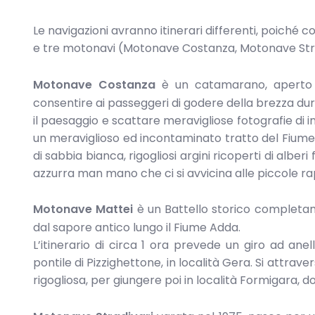
Le navigazioni avranno itinerari differenti, poiché
e tre motonavi (Motonave Costanza, Motonave Stra
Motonave Costanza
è un catamarano, aperto 
consentire ai passeggeri di godere della brezza du
il paesaggio e scattare meravigliose fotografie di in
un meraviglioso ed incontaminato tratto del Fiume
di sabbia bianca, rigogliosi argini ricoperti di albe
azzurra man mano che ci si avvicina alle piccole rap
Motonave Mattei
è un Battello storico completam
dal sapore antico lungo il Fiume Adda.
L’itinerario di circa 1 ora prevede un giro ad ane
pontile di Pizzighettone, in località Gera. Si attrav
rigogliosa, per giungere poi in località Formigara, d