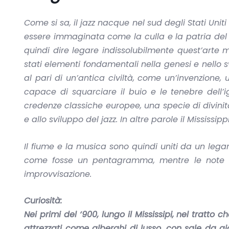
Come si sa, il jazz nacque nel sud degli Stati Unit
essere immaginata come la culla e la patria del j
quindi dire legare indissolubilmente quest’arte m
stati elementi fondamentali nella genesi e nello sv
al pari di un’antica civiltà, come un’invenzione,
capace di squarciare il buio e le tenebre dell’ig
credenze classiche europee, una specie di divinit
e allo sviluppo del jazz. In altre parole il Mississip
Il fiume e la musica sono quindi uniti da un lega
come fosse un pentagramma, mentre le note sc
improvvisazione.
Curiosità:
Nei primi del ‘900, lungo il Mississipi, nel tratto
attrezzati come alberghi di lusso, con sale da 