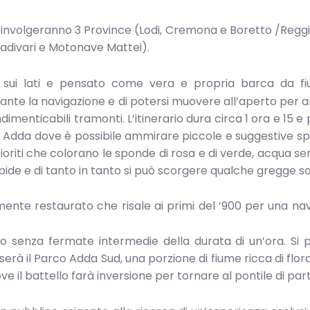
 coinvolgeranno 3 Province (Lodi, Cremona e Boretto /Reggi
divari e Motonave Mattei).
sui lati e pensato come vera e propria barca da f
rante la navigazione e di potersi muovere all’aperto per
dimenticabili tramonti. L’itinerario dura circa 1 ora e 15 e
 Adda dove è possibile ammirare piccole e suggestive s
ri fioriti che colorano le sponde di rosa e di verde, acqua s
ide e di tanto in tanto si può scorgere qualche gregge sol
ente restaurato che risale ai primi del ‘900 per una na
llo senza fermate intermedie della durata di un’ora. Si 
erserà il Parco Adda Sud, una porzione di fiume ricca di flor
ove il battello farà inversione per tornare al pontile di par