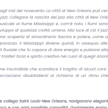
i agli inizi del novecento. La città di New Orleans può c
azz. Collegare la nascita del jazz alla città di New Orl
usicale al fiume Mississippi e, com’è noto, i fiumi so
iluppo di qualsiasi civiltà umana. Alla luce di ciò il jaz
 una scoperta di straordinario fascino e potere, come 
noranza. Il Mississippi diviene quindi, in ossequio all
à fluviale che fu capace di dare energia e pulsione all
pi trasferì forza e spirito creativo nei cuori di quegli anoni
me inscindibile che scandisce il tragitto di alcuni cors
rosciano disubbidienti al richiamo di un ritmo che
 che collega Saint Louis-New Orleans, navigavano eleganti
gioco e con ogni possibile comodità. Ovviamente erano 