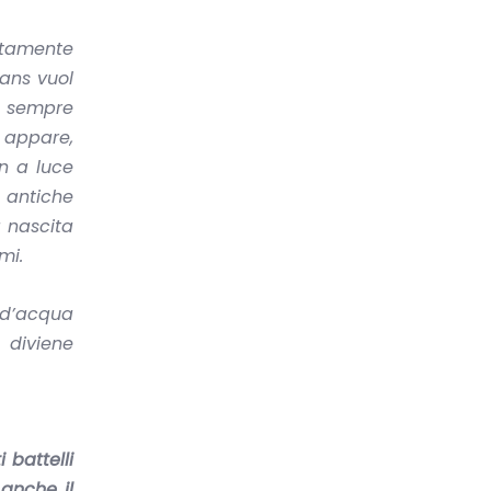
ertamente
eans vuol
no sempre
z appare,
un a luce
e antiche
a nascita
mi.
i d’acqua
 diviene
 battelli
anche il