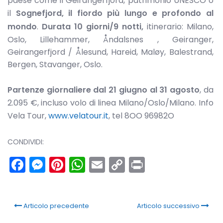
paese come il Geirangerfjord, patrimonio UNESCO o
il
Sognefjord, il fiordo più lungo e profondo al
mondo
.
Durata 10 giorni/9 notti,
itinerario: Milano,
Oslo, Lillehammer, Åndalsnes , Geiranger,
Geirangerfjord / Ålesund, Hareid, Maløy, Balestrand,
Bergen, Stavanger, Oslo.
Partenze giornaliere dal 21 giugno al 31 agosto
, da
2.095 €, incluso volo di linea Milano/Oslo/Milano. Info
Vela Tour,
www.velatour.it
, tel 8OO 96982O
CONDIVIDI:
Facebook
Messenger
Pinterest
WhatsApp
Email
Copy
Print
Link
Articolo precedente
Articolo successivo