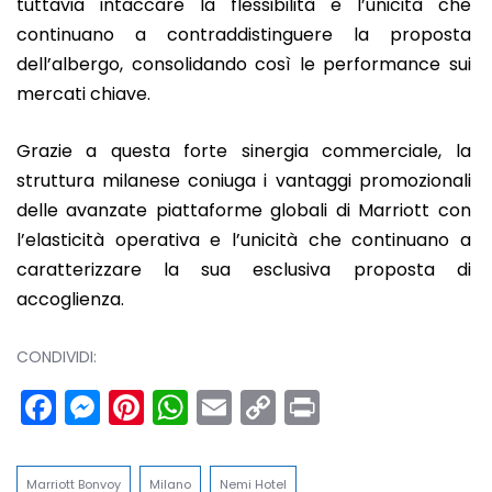
tuttavia intaccare la flessibilità e l’unicità che
continuano a contraddistinguere la proposta
dell’albergo, consolidando così le performance sui
mercati chiave.
Grazie a questa forte sinergia commerciale, la
struttura milanese coniuga i vantaggi promozionali
delle avanzate piattaforme globali di Marriott con
l’elasticità operativa e l’unicità che continuano a
caratterizzare la sua esclusiva proposta di
accoglienza.
CONDIVIDI:
Facebook
Messenger
Pinterest
WhatsApp
Email
Copy
Print
Link
Marriott Bonvoy
Milano
Nemi Hotel