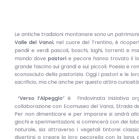
Le antiche tradizioni montanare sono un patrimoni
Valle del Vanoi
, nel cuore del Trentino, è ricope
pendii e verdi pascoli, boschi, laghi, torrenti e
mondo dove
pastori
e pecore hanno trovato il l
grande fascino sui grandi e sui piccoli. Poesia e
sconosciuto della pastorizia. Oggi i pastori e le l
sacrificio, ma che anche per questo attira curiosit
“
Verso l’Alpeggio
” è l’indovinata iniziativa o
collaborazione con Ecomuseo del Vanoi, Strada de
Per non dimenticare e per imparare si andrà alla 
giochi e sperimentazioni; si comincerà con dei labo
naturale, sia attraverso i vegetali tintorei classi
divertirsi a creare la loro pecorella con la lana