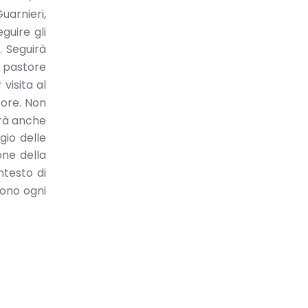
uarnieri,
guire gli
. Seguirà
 pastore
visita al
core. Non
erà anche
gio delle
one della
ntesto di
vono ogni