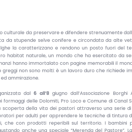
o culturale da preservare e difendere strenuamente dall’
rta da stupende selve conifere e circondata da alte vett
 malghe la caratterizzano e rendono un posto fuori del 
oro habitat naturale, un mondo che ha esercitato da s
 romanzi hanno immortalato con pagine memorabili il mon
oro greggi non sono molti: è un lavoro duro che richiede 
à ed ammirazione.
rganizzata dal
6 all’8
giugno dall’Associazione Borghi A
i formaggi delle Dolomiti, Pro Loco e Comune di Canal 
scoperta della vita dei pastori attraverso una serie di 
ratori per adulti per apprendere le tecniche di tintura d
ci, che con prodotti reperibili sul territorio. I bambini
, gustando anche una speciale “Merenda del Pastore”. La