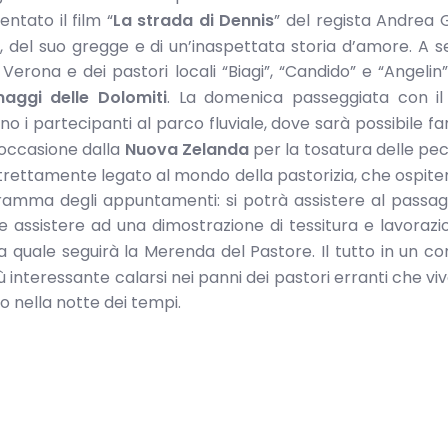
ntato il film “
La strada di Dennis
” del regista Andrea G
, del suo gregge e di un’inaspettata storia d’amore. A se
erona e dei pastori locali “Biagi”, “Candido” e “Angelin”
aggi delle Dolomiti
. La domenica passeggiata con il
i partecipanti al parco fluviale, dove sarà possibile far 
l’occasione dalla
Nuova Zelanda
per la tosatura delle pe
rettamente legato al mondo della pastorizia, che ospit
ogramma degli appuntamenti: si potrà assistere al passag
e assistere ad una dimostrazione di tessitura e lavorazi
lla quale seguirà la Merenda del Pastore. Il tutto in un co
 interessante calarsi nei panni dei pastori erranti che vi
ono nella notte dei tempi.