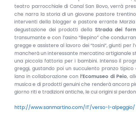
teatro parrocchiale di Canal San Bovo, verrà prese
che narra la storia di un giovane pastore trentino
interventi della blogger e pastore errante Marzia V
degustazione dei prodotti della
Strada dei form
transumante e con l’asino “Bepino” che condurranno 
gregge e assistere al lavoro dei “tosini”, giunti per 
mancherà un interessante mercatino artigianale st
una piccola fattoria per i bambini. Intenso il pr
greggi, gustando poi un succulento pranzo tipico 
lana in collaborazione con
l’Ecomuseo di Peio
, a
musica e di prodotti genuini che renderà ancora più
giorno riti e tradizioni antiche, le cui origini si perd
http://www.sanmartino.com/IT/verso-l-alpeggio/