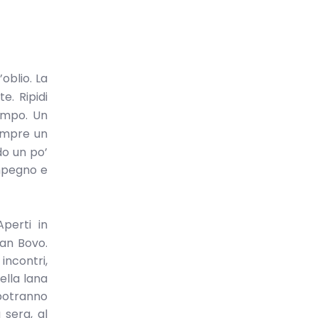
oblio. La
e. Ripidi
tempo. Un
empre un
do un po’
impegno e
perti in
San Bovo.
incontri,
ella lana
 potranno
 sera, al