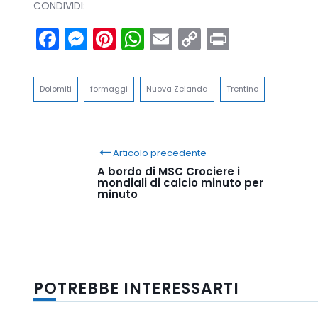
CONDIVIDI:
Facebook
Messenger
Pinterest
WhatsApp
Email
Copy
Print
Link
Dolomiti
formaggi
Nuova Zelanda
Trentino
Articolo precedente
A bordo di MSC Crociere i
mondiali di calcio minuto per
minuto
POTREBBE INTERESSARTI