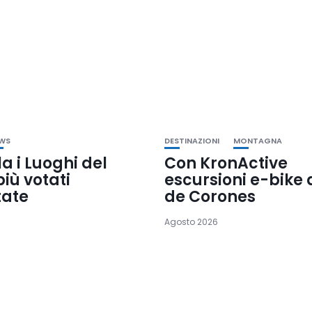
WS
DESTINAZIONI
MONTAGNA
la i Luoghi del
Con KronActive
iù votati
escursioni e-bike 
tate
de Corones
Agosto 2026