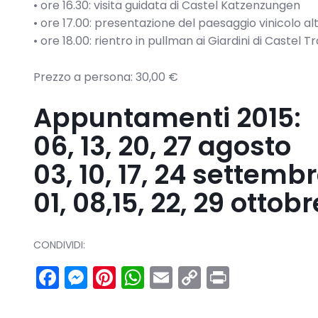
• ore 16.30: visita guidata di Castel Katzenzungen
• ore 17.00: presentazione del paesaggio vinicolo al
• ore 18.00: rientro in pullman ai Giardini di Castel
Prezzo a persona: 30,00 €
Appuntamenti 2015:
06, 13, 20, 27 agosto
03, 10, 17, 24 settemb
01, 08,15, 22, 29 ottobr
CONDIVIDI:
Facebook
Messenger
Pinterest
WhatsApp
Email
Copy
Print
Link