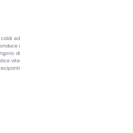
 caldi ed
conduce i
ingono di
tica vite
tecipanti