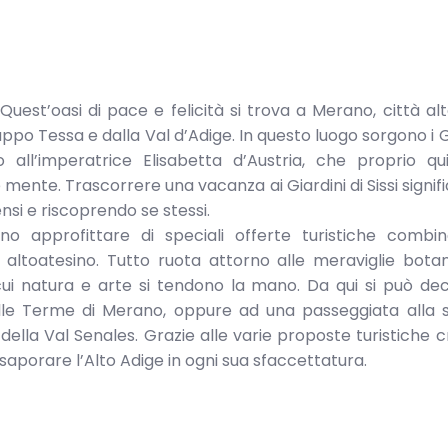
. Quest’oasi di pace e felicità si trova a Merano, città al
po Tessa e dalla Val d’Adige. In questo luogo sorgono i Gi
o all’imperatrice Elisabetta d’Austria, che proprio q
ente. Trascorrere una vacanza ai Giardini di Sissi signific
ensi e riscoprendo se stessi.
no approfittare di speciali offerte turistiche combi
altoatesino. Tutto ruota attorno alle meraviglie bota
cui natura e arte si tendono la mano. Da qui si può de
alle Terme di Merano, oppure ad una passeggiata alla 
ella Val Senales. Grazie alle varie proposte turistiche 
aporare l’Alto Adige in ogni sua sfaccettatura.