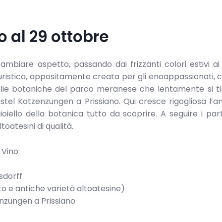
o al 29 ottobre
ambiare aspetto, passando dai frizzanti colori estivi ai
 turistica, appositamente creata per gli enoappassionati, 
iglie botaniche del parco meranese che lentamente si t
 Castel Katzenzungen a Prissiano. Qui cresce rigogliosa l’an
oiello della botanica tutto da scoprire. A seguire i par
oatesini di qualità.
 Vino:
nsdorff
eto e antiche varietà altoatesine)
enzungen a Prissiano