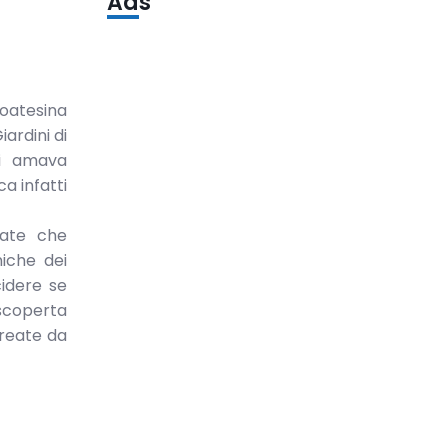
Ads
toatesina
ardini di
ui amava
a infatti
nate che
niche dei
cidere se
scoperta
create da