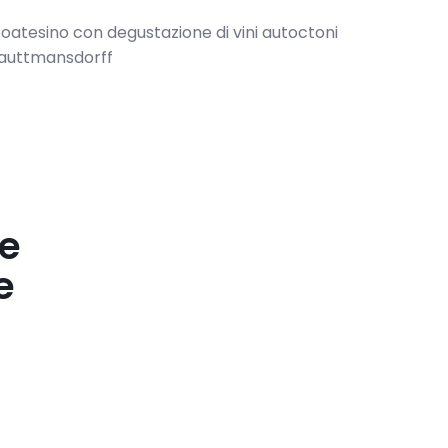
toatesino con degustazione di vini autoctoni
 Trauttmansdorff
re
e