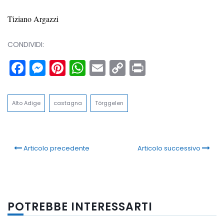
Tiziano Argazzi
CONDIVIDI:
Facebook
Messenger
Pinterest
WhatsApp
Email
Copy
Print
Link
Alto Adige
castagna
Törggelen
Articolo precedente
Articolo successivo
POTREBBE INTERESSARTI