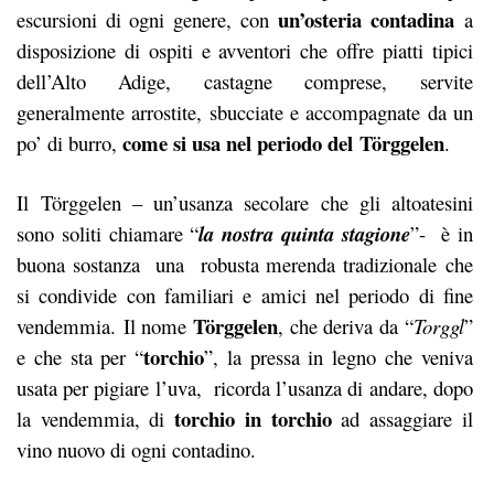
un’osteria contadina
escursioni di ogni genere, con
a
disposizione di ospiti e avventori che offre piatti tipici
dell’Alto Adige, castagne comprese, servite
generalmente arrostite, sbucciate e accompagnate da un
come si usa nel periodo del Törggelen
po’ di burro,
.
Il Törggelen – un’usanza secolare che gli altoatesini
sono soliti chiamare “
la nostra quinta stagione
”- è in
buona sostanza una robusta merenda tradizionale che
si condivide con familiari e amici nel periodo di fine
Törggelen
vendemmia. Il nome
, che deriva da “
Torggl
”
torchio
e che sta per “
”, la pressa in legno che veniva
usata per pigiare l’uva, ricorda l’usanza di andare, dopo
torchio in torchio
la vendemmia, di
ad assaggiare il
vino nuovo di ogni contadino.