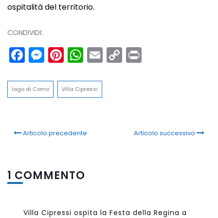
ospitalità del territorio.
CONDIVIDI:
Facebook
Messenger
Pinterest
WhatsApp
Email
Copy
Print
Link
lago di Como
Villa Cipressi
Articolo precedente
Articolo successivo
1 COMMENTO
Villa Cipressi ospita la Festa della Regina a