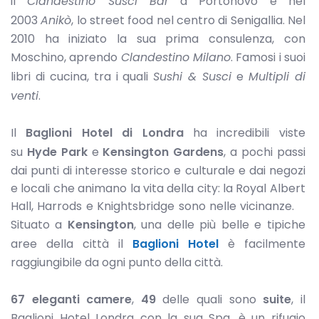
il
Clandestino Susci Bar
a Portonovo e nel
2003
Anikò
, lo street food nel centro di Senigallia. Nel
2010 ha iniziato la sua prima consulenza, con
Moschino, aprendo
Clandestino Milano
. Famosi i suoi
libri di cucina, tra i quali
Sushi & Susci
e
Multipli di
venti
.
Il
Baglioni Hotel di Londra
ha incredibili viste
su
Hyde Park
e
Kensington Gardens
, a pochi passi
dai punti di interesse storico e culturale e dai negozi
e locali che animano la vita della city: la Royal Albert
Hall, Harrods e Knightsbridge sono nelle vicinanze.
Situato a
Kensington
, una delle più belle e tipiche
aree della città il
Baglioni Hotel
è facilmente
raggiungibile da ogni punto della città.
67
eleganti
camere
,
49
delle quali sono
suite
, il
Baglioni Hotel Londra con la sua Spa, è un rifugio