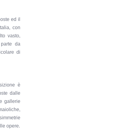
oste ed il
talia, con
to vasto,
r parte da
icolare di
sizione è
oste dalle
e gallerie
maioliche,
 simmetrie
lle opere.