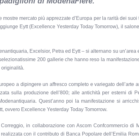
 padiglioni di ModenaFiere.
ostre mercato più apprezzate d’Europa per la rarità dei suoi t
aggiunge Eytt (Excellence Yesterday Today Tomorrow), il salon
ntiquaria, Excelsior, Petra ed Eytt – si alternano su un’area 
 selezionatissime 200 gallerie che hanno reso la manifestazione 
originalità.
opeo a dipingere un affresco completo e variegato dell’arte a
zata sulla produzione dell’800; alle antichità per esterni di P
 di Modenantiquaria. Quest’anno poi la manifestazione si arricch
ytt, ovvero Excellence Yesterday Today Tomorrow.
i Correggio, in collaborazione con Ascom Confcommercio di M
ealizzata con il contributo di Banca Popolare dell’Emilia Ro