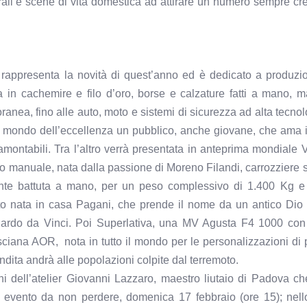
rurali e scene di vita domestica ad attirare un numero sempre cr
rappresenta la novità di quest’anno ed è dedicato a produzio
da in cachemire e filo d’oro, borse e calzature fatti a mano,
ranea, fino alle auto, moto e sistemi di sicurezza ad alta tecno
al mondo dell’eccellenza un pubblico, anche giovane, che ama il
tramontabili. Tra l’altro verrà presentata in anteprima mondial
voro manuale, nata dalla passione di Moreno Filandi, carrozziere s
mente battuta a mano, per un peso complessivo di 1.400 Kg e 
auto nata in casa Pagani, che prende il nome da un antico Dio
nardo da Vinci. Poi Superlativa, una MV Agusta F4 1000 con i
sciana AOR, nota in tutto il mondo per le personalizzazioni di p
ndita andrà alle popolazioni colpite dal terremoto.
ini dell’atelier Giovanni Lazzaro, maestro liutaio di Padova c
un evento da non perdere, domenica 17 febbraio (ore 15); nell