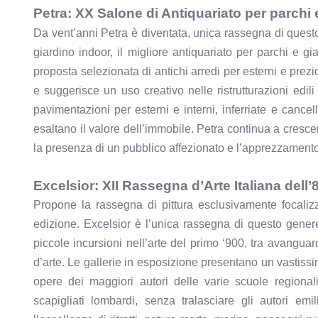
Petra: XX Salone di Antiquariato per parchi e
Da vent’anni Petra è diventata, unica rassegna di questo
giardino indoor, il migliore antiquariato per parchi e 
proposta selezionata di antichi arredi per esterni e prezi
e suggerisce un uso creativo nelle ristrutturazioni edili 
pavimentazioni per esterni e interni, inferriate e cancel
esaltano il valore dell’immobile. Petra continua a crescere
la presenza di un pubblico affezionato e l’apprezzamento 
Excelsior: XII Rassegna d’Arte Italiana dell’
Propone la rassegna di pittura esclusivamente focalizz
edizione. Excelsior è l’unica rassegna di questo genere i
piccole incursioni nell’arte del primo ‘900, tra avangua
d’arte. Le gallerie in esposizione presentano un vastissim
opere dei maggiori autori delle varie scuole regionali 
scapigliati lombardi, senza tralasciare gli autori emi