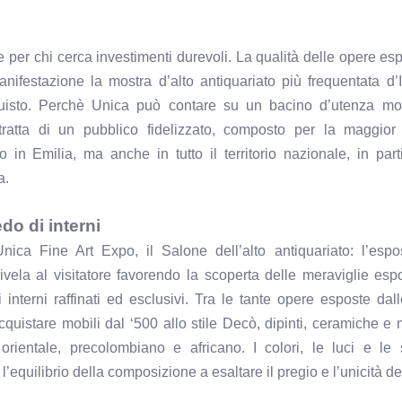
per chi cerca investimenti durevoli. La qualità delle opere esp
ifestazione la mostra d’alto antiquariato più frequentata d’I
quisto. Perchè Unica può contare su un bacino d’utenza mol
si tratta di un pubblico fidelizzato, composto per la maggio
 in Emilia, ma anche in tutto il territorio nazionale, in part
a.
do di interni
Unica Fine Art Expo, il Salone dell’alto antiquariato: l’espo
vela al visitatore favorendo la scoperta delle meraviglie esp
i interni raffinati ed esclusivi. Tra le tante opere esposte dall
cquistare mobili dal ‘500 allo stile Decò, dipinti, ceramiche e 
to orientale, precolombiano e africano. I colori, le luci e le
l’equilibrio della composizione a esaltare il pregio e l’unicità de