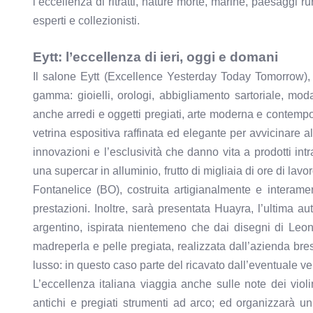
l’eccellenza di ritratti, nature morte, marine, paesaggi 
esperti e collezionisti.
Eytt: l’eccellenza di ieri, oggi e domani
Il salone Eytt (Excellence Yesterday Today Tomorrow), 
gamma: gioielli, orologi, abbigliamento sartoriale, mo
anche arredi e oggetti pregiati, arte moderna e contempo
vetrina espositiva raffinata ed elegante per avvicinare 
innovazioni e l’esclusività che danno vita a prodotti in
una supercar in alluminio, frutto di migliaia di ore di la
Fontanelice (BO), costruita artigianalmente e intera
prestazioni. Inoltre, sarà presentata Huayra, l’ultima 
argentino, ispirata nientemeno che dai disegni di Leo
madreperla e pelle pregiata, realizzata dall’azienda bre
lusso: in questo caso parte del ricavato dall’eventuale ve
L’eccellenza italiana viaggia anche sulle note dei viol
antichi e pregiati strumenti ad arco; ed organizzarà 