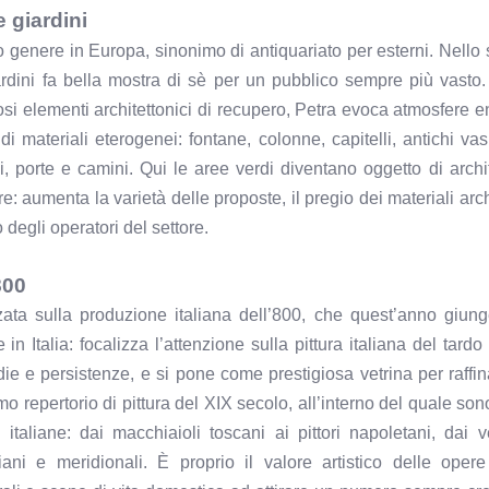
 giardini
 genere in Europa, sinonimo di antiquariato per esterni. Nello
giardini fa bella mostra di sè per un pubblico sempre più vast
osi elementi architettonici di recupero, Petra evoca atmosfere en
di materiali eterogenei: fontane, colonne, capitelli, antichi vasi
li, porte e camini. Qui le aree verdi diventano oggetto di archi
: aumenta la varietà delle proposte, il pregio dei materiali archi
degli operatori del settore.
800
ata sulla produzione italiana dell’800, che quest’anno giung
n Italia: focalizza l’attenzione sulla pittura italiana del tardo
rdie e persistenze, e si pone come prestigiosa vetrina per raffi
o repertorio di pittura del XIX secolo, all’interno del quale son
italiane: dai macchiaioli toscani ai pittori napoletani, dai v
liani e meridionali. È proprio il valore artistico delle oper