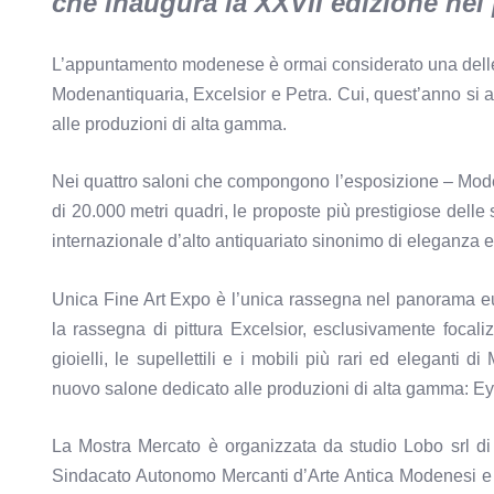
che inaugura la XXVII edizione nei
L’appuntamento modenese è ormai considerato una delle m
Modenantiquaria, Excelsior e Petra. Cui, quest’anno si 
alle produzioni di alta gamma.
Nei quattro saloni che compongono l’esposizione – Modena
di 20.000 metri quadri, le proposte più prestigiose delle
internazionale d’alto antiquariato sinonimo di eleganza e 
Unica Fine Art Expo è l’unica rassegna nel panorama eur
la rassegna di pittura Excelsior, esclusivamente focaliz
gioielli, le supellettili e i mobili più rari ed eleganti
nuovo salone dedicato alle produzioni di alta gamma: E
La Mostra Mercato è organizzata da studio Lobo srl d
Sindacato Autonomo Mercanti d’Arte Antica Modenesi e r