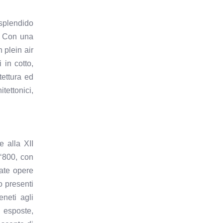
 splendido
o. Con una
 plein air
 in cotto,
tettura ed
tettonici,
e alla XII
 ‘800, con
nate opere
o presenti
eneti agli
e esposte,