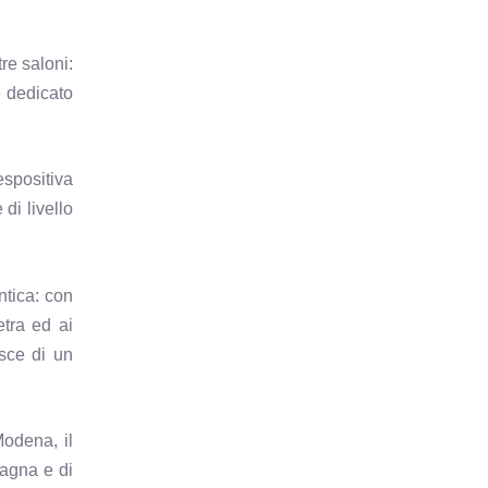
re saloni:
e dedicato
espositiva
di livello
ntica: con
etra ed ai
isce di un
odena, il
magna e di