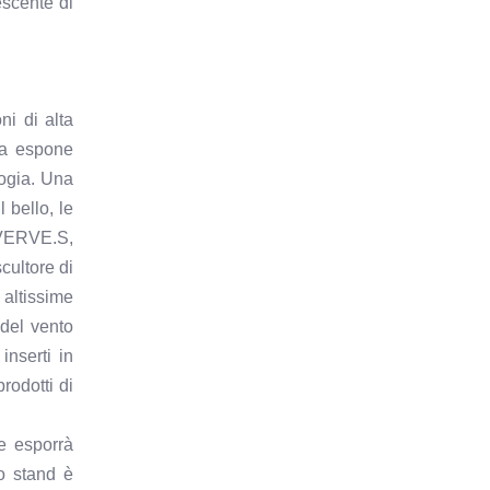
escente di
ni di alta
 ma espone
logia. Una
 bello, le
e VERVE.S,
cultore di
altissime
 del vento
nserti in
rodotti di
he esporrà
o stand è