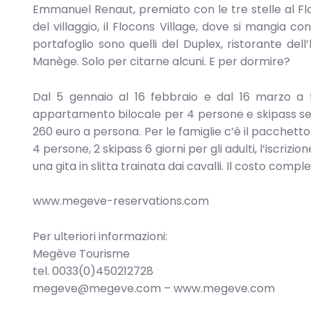
Emmanuel Renaut, premiato con le tre stelle al Fl
del villaggio, il Flocons Village, dove si mangia co
portafoglio sono quelli del Duplex, ristorante dell
Manège. Solo per citarne alcuni. E per dormire?
Dal 5 gennaio al 16 febbraio e dal 16 marzo a 
appartamento bilocale per 4 persone e skipass sei 
260 euro a persona. Per le famiglie c’è il pacchetto
4 persone, 2 skipass 6 giorni per gli adulti, l’iscriz
una gita in slitta trainata dai cavalli. Il costo compl
www.megeve-reservations.com
Per ulteriori informazioni:
Megève Tourisme
tel. 0033(0)450212728
megeve@megeve.com – www.megeve.com