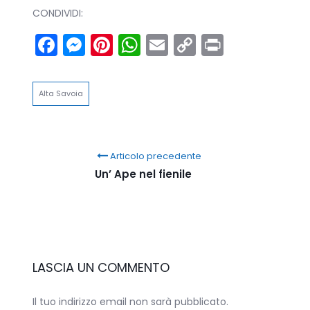
CONDIVIDI:
Facebook
Messenger
Pinterest
WhatsApp
Email
Copy
Print
Link
Alta Savoia
Articolo precedente
Un’ Ape nel fienile
LASCIA UN COMMENTO
Il tuo indirizzo email non sarà pubblicato.