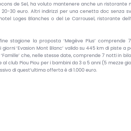
ocons de Sel, ha voluto mantenere anche un ristorante 
n 20-30 euro. Altri indirizzi per una cenetta doc senza sv
’hotel Loges Blanches o del Le Carrousel, ristorante dell
fine stagione la proposta ‘Megève Plus’ comprende 7 
giorni ‘Evasion Mont Blanc’ valido su 445 km di piste a p
 ‘Famille’ che, nelle stesse date, comprende 7 notti in bil
ione al club Piou Piou per i bambini da 3 a 5 anni (5 mezze g
essivo di quest’ultima offerta è di 1.000 euro.