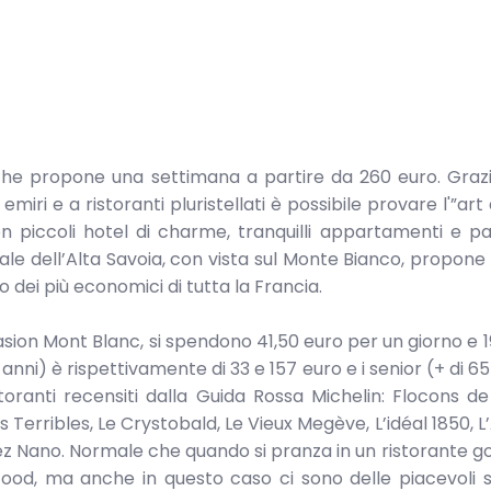
 che propone una settimana a partire da 260 euro. Grazi
emiri e a ristoranti pluristellati è possibile provare l'”art
on piccoli hotel di charme, tranquilli appartamenti e p
vale dell’Alta Savoia, con vista sul Monte Bianco, propon
o dei più economici di tutta la Francia.
sion Mont Blanc, si spendono 41,50 euro per un giorno e 1
4 anni) è rispettivamente di 33 e 157 euro e i senior (+ di 6
toranti recensiti dalla Guida Rossa Michelin: Flocons de
s Terribles, Le Crystobald, Le Vieux Megève, L’idéal 1850, 
z Nano. Normale che quando si pranza in un ristorante g
ood, ma anche in questo caso ci sono delle piacevoli 