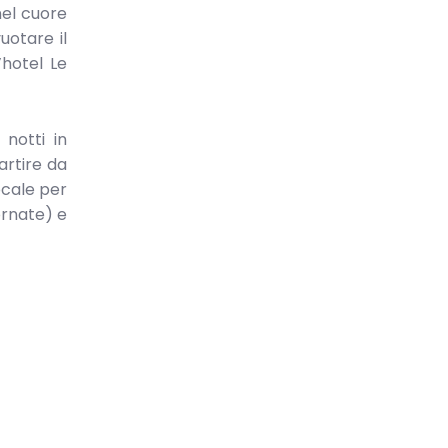
nel cuore
uotare il
’hotel Le
notti in
artire da
ocale per
iornate) e