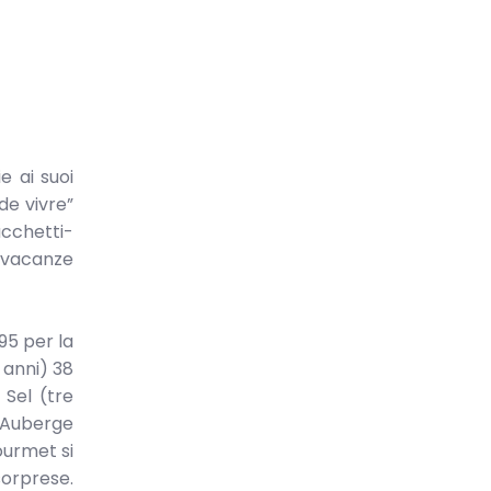
e ai suoi
 de vivre”
acchetti-
e vacanze
95 per la
5 anni) 38
 Sel (tre
L’Auberge
ourmet si
sorprese.