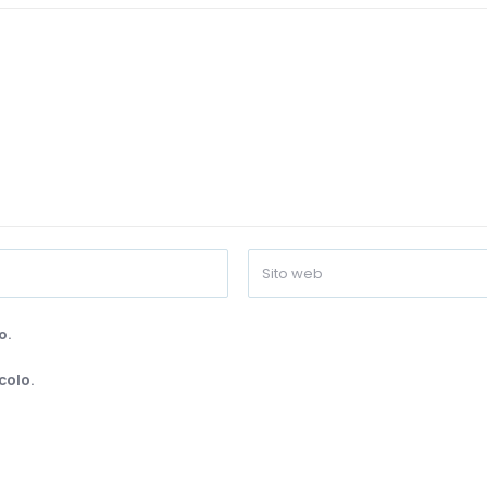
o.
colo.