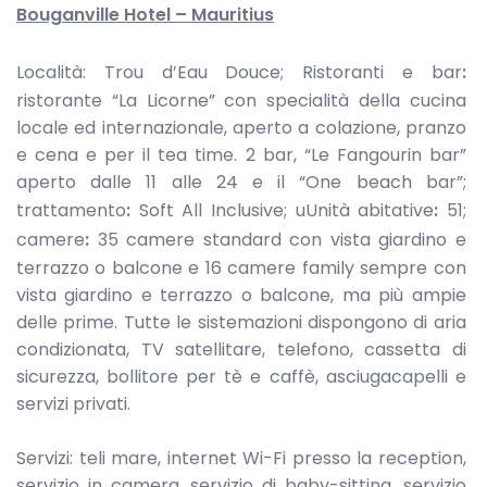
Bouganville Hotel – Mauritius
Località: Trou d’Eau Douce; Ristoranti e bar
:
ristorante “La Licorne” con specialità della cucina
locale ed internazionale, aperto a colazione, pranzo
e cena e per il tea time. 2 bar, “Le Fangourin bar”
aperto dalle 11 alle 24 e il “One beach bar”;
trattamento
:
Soft All Inclusive; uUnità abitative
:
51;
camere
:
35 camere standard con vista giardino e
terrazzo o balcone e 16 camere family sempre con
vista giardino e terrazzo o balcone, ma più ampie
delle prime. Tutte le sistemazioni dispongono di aria
condizionata, TV satellitare, telefono, cassetta di
sicurezza, bollitore per tè e caffè, asciugacapelli e
servizi privati.
Servizi: teli mare, internet Wi-Fi presso la reception,
servizio in camera, servizio di baby-sitting, servizio