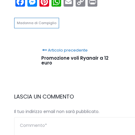
Facebook
Messenger
Pinterest
WhatsApp
Email
Copy
Print
Link
Madonna di Campiglio
Articolo precedente
Promozione voli Ryanair a 12
euro
LASCIA UN COMMENTO
Il tuo indirizzo email non sarà pubblicato.