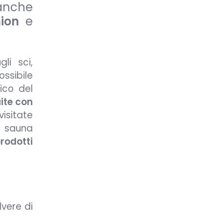
ianche
hion
e
li sci,
ossibile
ico del
ite con
visitate
n sauna
rodotti
lvere di