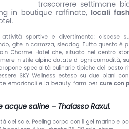
trascorrere settimane b
ng in boutique raffinate,
locali fas
otel.
tività sportive e divertimento: discese sug
do, gite in carrozza, sleddog. Tutto questo è p
ain Charme Hotel che, situato nel centro stor
amere in stile alpino dotate di ogni comodità,
su
propone specialità culinarie tipiche del posto ri
enessere SKY Wellness esteso su due piani co
e emozionali e la beauty farm per
cure con p
le acque saline – Thalasso Raxul.
à del sale. Peeling corpo con il gel marino e po