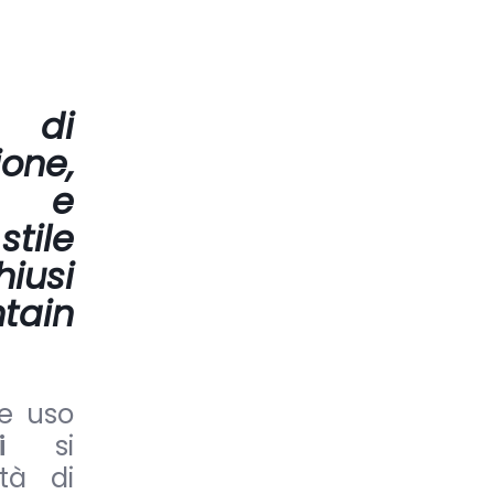
 di
one,
t e
stile
iusi
tain
e uso
ati
si
ità di