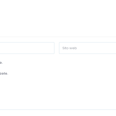
o.
colo.