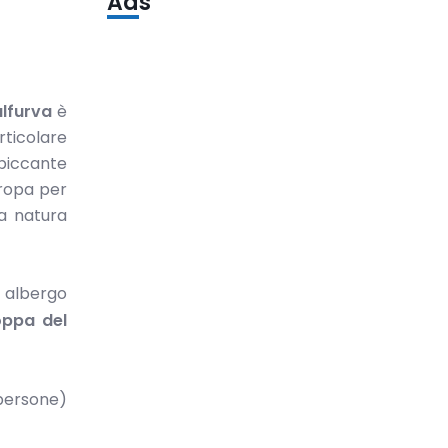
Ads
lfurva
è
rticolare
piccante
uropa per
ua natura
n albergo
ppa del
 persone)