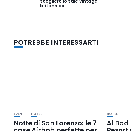
scegliere lo stile vintage
britannico
POTREBBE INTERESSARTI
EVENTI
HOTEL
HOTEL
Notte di San Lorenzo: le 7
Al Bad
case Airbnb perfette per
Resort 