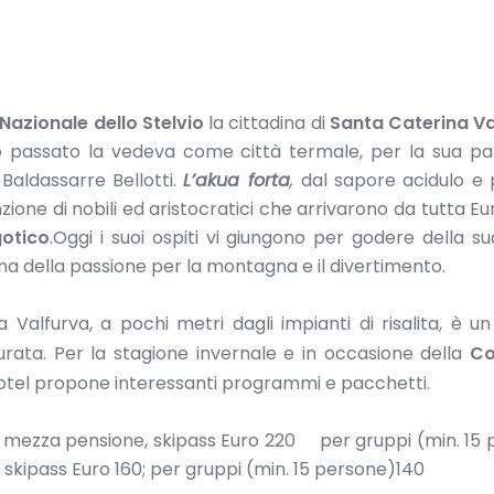
Nazionale dello Stelvio
la cittadina di
Santa Caterina Va
io passato la vedeva come città termale, per la sua pa
Baldassarre Bellotti.
L’akua forta
,
dal sapore acidulo e 
nzione di nobili ed aristocratici che arrivarono da tutta E
gotico
.Oggi i suoi ospiti vi giungono per godere della s
a della passione per la montagna e il divertimento.
a Valfurva, a pochi metri dagli impianti di risalita, è u
ata. Per la stagione invernale e in occasione della
Co
hotel propone interessanti programmi e pacchetti.
, mezza pensione, skipass Euro 220 per gruppi (min. 15
skipass Euro 160; per gruppi (min. 15 persone)140