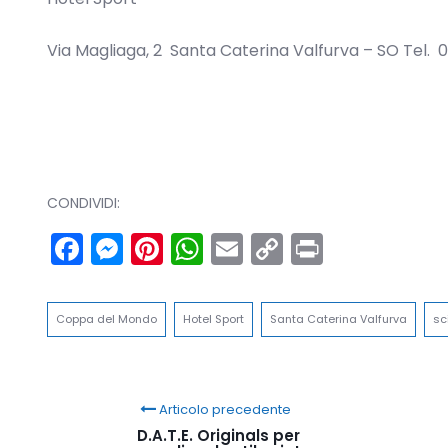
Via Magliaga, 2 Santa Caterina Valfurva – SO Tel
CONDIVIDI:
Facebook
Messenger
Pinterest
WhatsApp
Email
Copy
Print
Link
Coppa del Mondo
Hotel Sport
Santa Caterina Valfurva
sc
Articolo precedente
D.A.T.E. Originals per