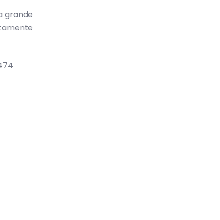
la grande
ettamente
 474