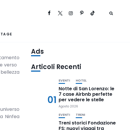
RTAGE
Ads
attamento
one verso
Articoli Recenti
 bellezza
EVENTI
HOTEL
Notte di San Lorenzo: le
7 case Airbnb perfette
01
per vedere le stelle
Agosto 2026
 universo
EVENTI
TRENI
la Ninfea
Treni storici Fondazione
FS: nuovi viaggi tra