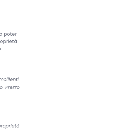
sso poter
proprietà
.
llienti.
. Prezzo
roprietà