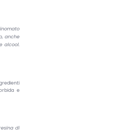
rinomato
o, anche
e alcool.
gredienti
orbida e
esina di