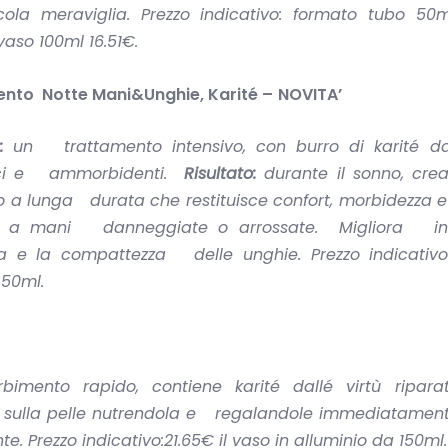
cola meraviglia.
Prezzo indicativo: formato tubo 50m
vaso 100ml 16.51€.
nto Notte Mani&Unghie, Karité –
NOVITA
’
à:
un trattamento intensivo, con burro di karité dal
rici e ammorbidenti.
Risultato:
durante il sonno, crea
vo a lunga durata che restituisce confort, morbidezza 
e a mani danneggiate o arrossate. Migliora ino
nza e la compattezza delle unghie.
Prezzo indicativo
50ml.
mento rapido, contiene karité dallé virtù ripar
 sulla pelle nutrendola e regalandole immediatamen
nte.
Prezzo indicativo:21.65€
il vaso in alluminio da 150ml.