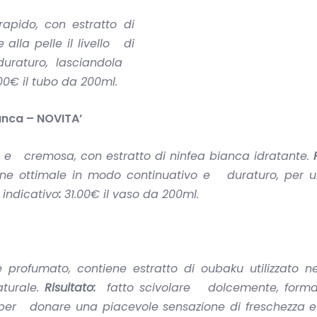
pido, con estratto di
e alla pelle il livello di
duraturo, lasciandola
.00€ il tubo da 200ml.
anca –
NOVITA’
a e cremosa, con estratto di ninfea bianca idratante.
zione ottimale in modo continuativo e duraturo, per u
indicativo
:
31.00€ il vaso da 200ml.
ofumato, contiene estratto di oubaku utilizzato nel
turale.
Risultato:
fatto scivolare dolcemente, forma
per donare una piacevole sensazione di freschezza e 