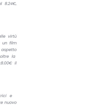
l 8.24€,
le virtù
 un film
e aspetto
ltre la
:8.00€ il
atrici e
te nuovo