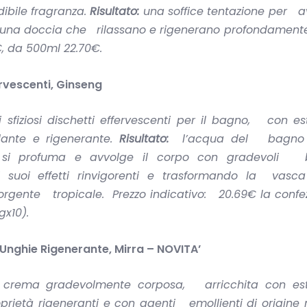
dibile fragranza.
Risultato:
una soffice tentazione per a
o una doccia che rilassano e rigenerano profondamente
€, da 500ml 22.70€.
rvescenti, Ginseng
 sfiziosi dischetti effervescenti per il bagno, con es
lante e rigenerante.
Risultato:
l’acqua del bagno 
, si profuma e avvolge il corpo con gradevoli bo
i suoi effetti rinvigorenti e trasformando la vasc
sorgente tropicale.
Prezzo
indicativo: 20.69€ la confe
gx10).
ghie Rigenerante, Mirra – NOVITA’
crema gradevolmente corposa, arricchita con est
oprietà rigeneranti e con agenti emollienti di origine 