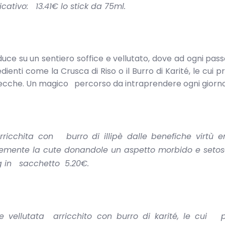
cativo: 13.41€ lo stick da 75ml.
duce su un sentiero soffice e vellutato, dove ad ogni pa
ienti come la Crusca di Riso o il Burro di Karité, le cui 
ù secche. Un magico percorso da intraprendere ogni giorno
ricchita con burro di illipè dalle benefiche virtù emo
mente la cute donandole un aspetto morbido e setoso
0g in sacchetto 5.20€.
 vellutata arricchito con burro di karité, le cui p