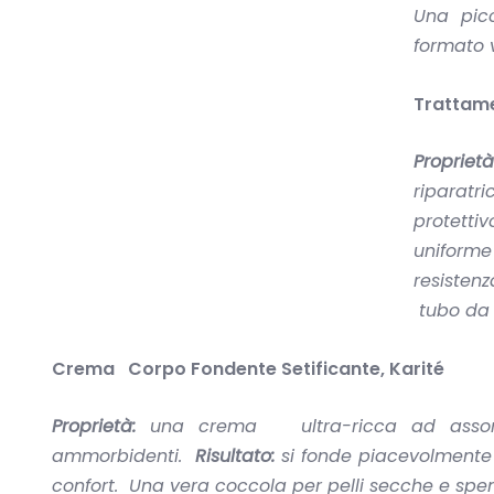
Una pic
formato 
Trattame
Propriet
riparat
protetti
uniform
resiste
tubo da 
Crema Corpo Fondente Setificante, Karité
Proprietà:
u
na crema ultra-ricca ad assorbi
ammorbidenti.
Risultato:
si fonde piacevolmente
confort. Una vera coccola per pelli secche e spe