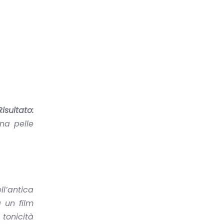
Risultato:
na pelle
l’antica
 un film
tonicità