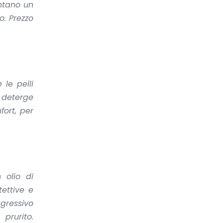
ntano un
to.
Prezzo
le pelli
deterge
ort, per
 olio di
ettive e
gressivo
 prurito.