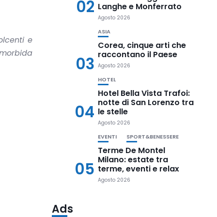
02
Langhe e Monferrato
Agosto 2026
ASIA
lcenti e
Corea, cinque arti che
 morbida
raccontano il Paese
03
Agosto 2026
HOTEL
Hotel Bella Vista Trafoi:
notte di San Lorenzo tra
04
le stelle
Agosto 2026
EVENTI
SPORT&BENESSERE
Terme De Montel
Milano: estate tra
05
terme, eventi e relax
Agosto 2026
Ads