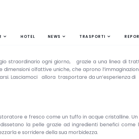
R
HOTEL
NEWS
TRASPORTI
REPO
gio straordinario ogni giorno, grazie a una linea di tr
i e dimensioni olfattive uniche, che aprono l’immaginazi
generarsi. Lasciamoci allora trasportare da un’esperienza di
istoratore e fresco come un tuffo in acque cristalline. Un
dissetano la pelle grazie ad ingredienti benefici come 
rezzarla e sorridere della sua morbidezza.