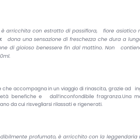
rricchita con estratto di passiflora, fiore asiatico 
:
dona una sensazione di freschezza che dura a lung
ione di gioioso benessere fin dal mattino. Non contien
0ml.
e che accompagna in un viaggio di rinascita, grazie ad in
rietà benefiche e dall’inconfondibile fragranza.Una m
 da cui risvegliarsi rilassati e rigenerati.
bilmente profumato, è arricchito con la leggendaria r