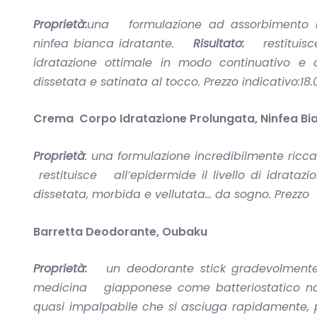
Proprietà:
una formulazione ad assorbimento ra
ninfea bianca idratante.
Risultato:
restituisc
idratazione ottimale in modo continuativo e 
dissetata e satinata al tocco. Prezzo indicativo:18
Crema Corpo Idratazione Prolungata, Ninfea Bi
Proprietà
: una formulazione incredibilmente ricc
restituisce all’epidermide il livello di idrata
dissetata, morbida e vellutata… da sogno.
Prezzo 
Barretta Deodorante, Oubaku
Proprietà:
un deodorante stick gradevolmente pr
medicina giapponese come batteriostatico na
quasi impalpabile che si asciuga rapidamente, 