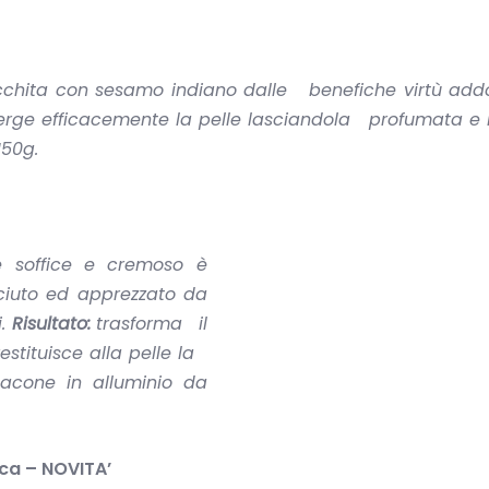
cchita con sesamo indiano dalle benefiche virtù addo
rge efficacemente la pelle lasciandola profumata e
150g.
 soffice e cremoso è
sciuto ed apprezzato da
i.
Risultato:
trasforma il
stituisce alla pelle la
lacone in alluminio da
ca – NOVITA’