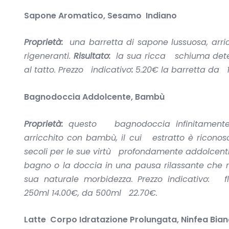
Sapone Aromatico, Sesamo Indiano
Proprietà:
una barretta di sapone lussuosa, arri
rigeneranti.
Risultato:
la sua ricca schiuma dete
al tatto. Prezzo indicativo
:
5.20€ la barretta da 
Bagnodoccia Addolcente, Bambù
Proprietà:
questo bagnodoccia infinitamente
arricchito con bambù, il cui estratto è ricono
secoli per le sue virtù profondamente addolcent
bagno o la doccia in una pausa rilassante che re
sua naturale morbidezza. Prezzo indicativo: f
250ml 14.00€, da 500ml 22.70€.
Latte Corpo Idratazione Prolungata, Ninfea Bian