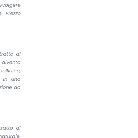
vvolgere
. Prezzo
tratto di
diventa
llicine,
a in una
zione da
ratto di
naturale.