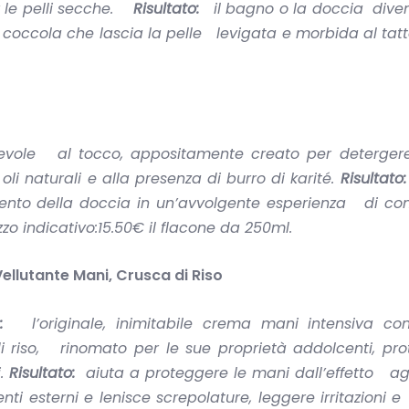
r le pelli secche.
Risultato:
il bagno o la doccia dive
coccola che lascia la pelle levigata e morbida al tat
vole al tocco, appositamente creato per detergere 
i naturali e alla presenza di burro di karité.
Risultato:
nto della doccia in un’avvolgente esperienza di conf
zzo indicativo:15.50€
il flacone da 250ml.
llutante Mani, Crusca di Riso
:
l’originale, inimitabile crema mani intensiva con
i riso, rinomato per le sue proprietà addolcenti, prot
i.
Risultato:
aiuta a proteggere le mani dall’effetto ag
nti esterni e lenisce screpolature, leggere irritazioni e