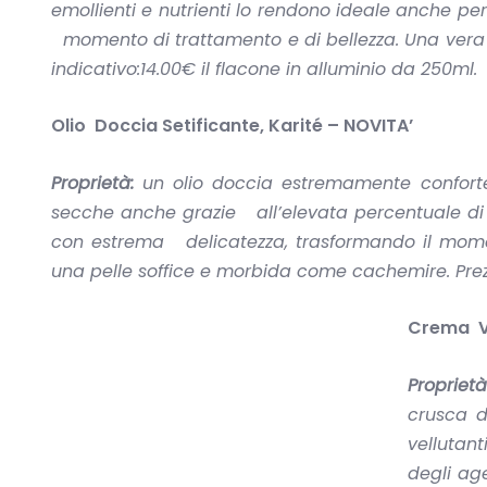
emollienti e nutrienti lo rendono ideale anche pe
momento di trattamento e di bellezza. Una vera 
indicativo:14.00€
il flacone in alluminio da 250ml.
Olio Doccia Setificante, Karité –
NOVITA
’
Proprietà:
un olio doccia estremamente conforte
secche anche grazie all’elevata percentuale di ol
con estrema delicatezza, trasformando il mome
una pelle soffice e morbida come cachemire.
Pre
Crema Ve
Proprietà
crusca d
vellutant
degli age