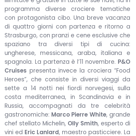
illimitate e gratuite in tutte le sue navi, ha in
programma diverse crociere tematiche
con protagonista cibo. Una breve vacanza
di quattro giorni con partenza e ritorno a
Strasburgo, con pranzi e cene esclusive che
spaziano tra diversi tipi di cucina:
ungherese, messicana, araba, italiana e
spagnola. La partenza è l’11 novembre.
P&O
Cruises
presenta invece la crociera “Food
Heroes”, che consiste in diversi viaggi da
sette a 14 notti nei fiordi norvegesi, sulla
costa mediterranea, in Scandinavia e in
Russia, accompagnati da tre celebrità
gastronomiche:
Marco Pierre White
, grande
chef stellato Michelin,
Olly Smith
, esperto di
vini ed
Eric Lanlard
, maestro pasticciere. La