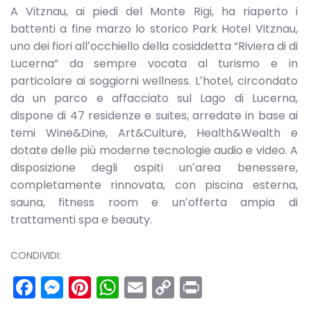
A Vitznau, ai piedi del Monte Rigi, ha riaperto i
battenti a fine marzo lo storico Park Hotel Vitznau,
uno dei fiori allʼocchiello della cosiddetta “Riviera di di
Lucerna” da sempre vocata al turismo e in
particolare ai soggiorni wellness. Lʼhotel, circondato
da un parco e affacciato sul Lago di Lucerna,
dispone di 47 residenze e suites, arredate in base ai
temi Wine&Dine, Art&Culture, Health&Wealth e
dotate delle più moderne tecnologie audio e video. A
disposizione degli ospiti unʼarea benessere,
completamente rinnovata, con piscina esterna,
sauna, fitness room e unʼofferta ampia di
trattamenti spa e beauty.
CONDIVIDI:
Facebook
Messenger
Pinterest
WhatsApp
Email
Copy
Print
Link