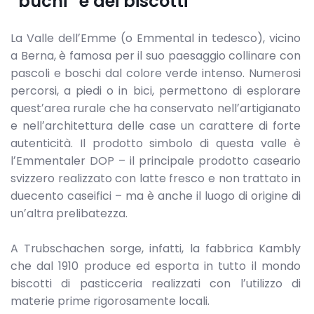
“buchi” e dei biscotti
La Valle dellʼEmme (o Emmental in tedesco), vicino
a Berna, è famosa per il suo paesaggio collinare con
pascoli e boschi dal colore verde intenso. Numerosi
percorsi, a piedi o in bici, permettono di esplorare
questʼarea rurale che ha conservato nellʼartigianato
e nellʼarchitettura delle case un carattere di forte
autenticità. Il prodotto simbolo di questa valle è
lʼEmmentaler DOP – il principale prodotto caseario
svizzero realizzato con latte fresco e non trattato in
duecento caseifici – ma è anche il luogo di origine di
unʼaltra prelibatezza.
A Trubschachen sorge, infatti, la fabbrica Kambly
che dal 1910 produce ed esporta in tutto il mondo
biscotti di pasticceria realizzati con lʼutilizzo di
materie prime rigorosamente locali.