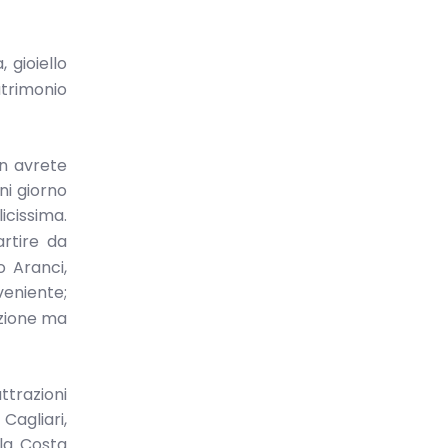
 gioiello
patrimonio
on avrete
ni giorno
icissima.
artire da
o Aranci,
veniente;
azione ma
ttrazioni
Cagliari,
 la Costa