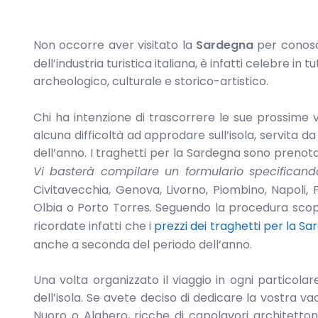
Non occorre aver visitato la
Sardegna
per conosce
dell’industria turistica italiana, è infatti celebre i
archeologico, culturale e storico-artistico.
Chi ha intenzione di trascorrere le sue prossime 
alcuna difficoltà ad approdare sull’isola, servita
dell’anno. I traghetti per la Sardegna sono prenotab
Vi basterà compilare un formulario specificando
Civitavecchia, Genova, Livorno, Piombino, Napoli,
Olbia o Porto Torres. Seguendo la procedura scop
ricordate infatti che i
prezzi dei traghetti per la S
anche a seconda del periodo dell’anno.
Una volta organizzato il viaggio in ogni particol
dell’isola. Se avete deciso di dedicare la vostra v
Nuoro o Alghero, ricche di capolavori architettonic