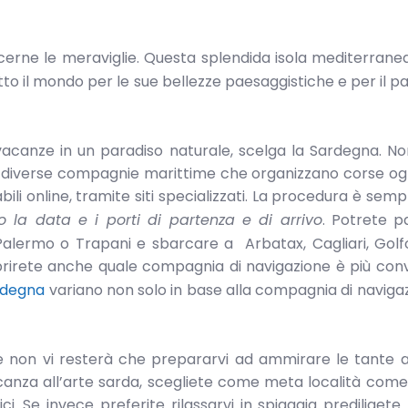
rne le meraviglie. Questa splendida isola mediterranea,
n tutto il mondo per le sue bellezze paesaggistiche e per il 
vacanze in un paradiso naturale, scelga la Sardegna. N
 da diverse compagnie marittime che organizzano corse og
ili online, tramite siti specializzati. La procedura è sempl
 la data e i porti di partenza e di arrivo
. Potrete p
 Palermo o Trapani e sbarcare a Arbatax, Cagliari, Golf
rirete anche quale compagnia di navigazione è più con
ardegna
variano non solo in base alla compagnia di navig
are non vi resterà che prepararvi ad ammirare le tante a
acanza all’arte sarda, scegliete come meta località come 
i. Se invece preferite rilassarvi in spiaggia prediligete