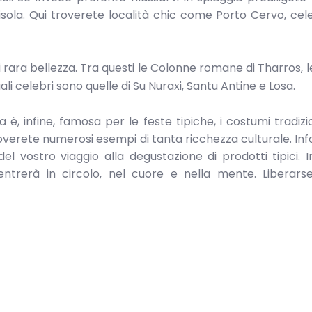
isola. Qui troverete località chic come Porto Cervo, cele
di rara bellezza. Tra questi le Colonne romane di Tharros,
uali celebri sono quelle di Su Nuraxi, Santu Antine e Losa.
a è, infine, famosa per le feste tipiche, i costumi tradizio
roverete numerosi esempi di tanta ricchezza culturale. In
el vostro viaggio alla degustazione di prodotti tipici. 
entrerà in circolo, nel cuore e nella mente. Liberars