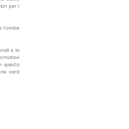
bri per i
 le Tombe
nali e la
formatevi
In questa
ene sarà