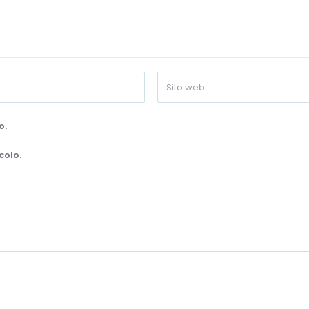
o.
colo.