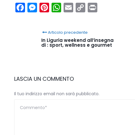
Facebook
Messenger
Pinterest
WhatsApp
Email
Copy
Print
Link
Articolo precedente
In Liguria weekend all’insegna
di : sport, wellness e gourmet
LASCIA UN COMMENTO
Il tuo indirizzo email non sarà pubblicato.