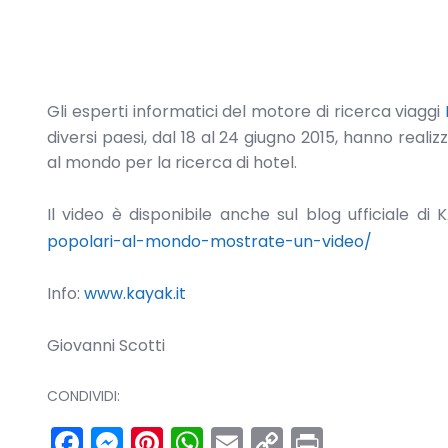
Gli esperti informatici del motore di ricerca viaggi
diversi paesi, dal 18 al 24 giugno 2015, hanno reali
al mondo per la ricerca di hotel.
Il video è disponibile anche sul blog ufficiale di
popolari-al-mondo-mostrate-un-video/
Info:
www.kayak.it
Giovanni Scotti
CONDIVIDI:
Facebook
Messenger
Pinterest
WhatsApp
Email
Copy
Print