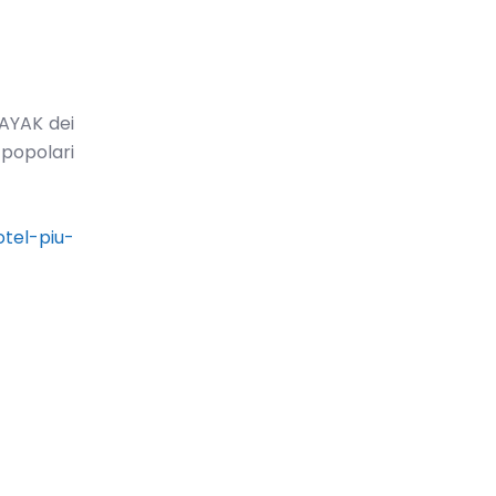
KAYAK dei
 popolari
otel-piu-