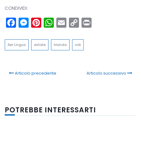
CONDIVIDI:
Facebook
Messenger
Pinterest
WhatsApp
Email
Copy
Print
Link
Aer Lingus
estate
Irlanda
voli
Articolo precedente
Articolo successivo
POTREBBE INTERESSARTI